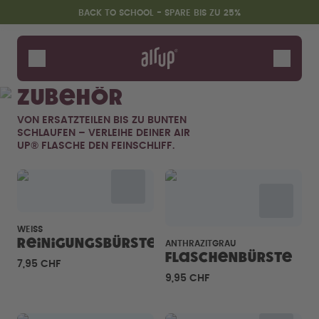
Zum Hauptinhalt springen
Erklärung zur Barrierefreiheit
BACK TO SCHOOL - SPARE BIS ZU 25%
Flaschen
Duft-Pods
Zubehör
Zubehör
VON ERSATZTEILEN BIS ZU BUNTEN
Starter Sets
SCHLAUFEN – VERLEIHE DEINER AIR
Back2School
UP® FLASCHE DEN FEINSCHLIFF.
Gewinnspiel
WEISS
Reinigungsbürste
ANTHRAZITGRAU
Flaschenbürste
7,95 CHF
9,95 CHF