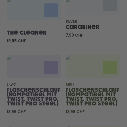
Back to School - Spare bis zu
Design Edition:
25%
createdbygabe × air up®
SILVER
Wie funktioniert's
Carabiner
Hilfe & FAQ
The Cleaner
7,99 CHF
Flaschen vergleichen
19,95 CHF
LILAC
MINT
Flaschenschlaufe
Flaschenschlaufe
(kompatibel mit
(kompatibel mit
Twist, Twist Pro,
Twist, Twist Pro,
Twist Pro Steel)
Twist Pro Steel)
13,95 CHF
13,95 CHF