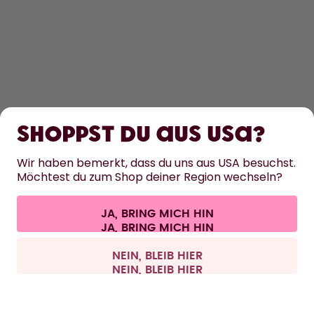
ENTDECKEN
ERFAHRE MEHR
Shoppst du aus USA?
HILFE
Wir haben bemerkt, dass du uns aus USA besuchst.
Möchtest du zum Shop deiner Region wechseln?
KONTAKT
JA, BRING MICH HIN
Cookie-Einstellungen
AGB
Datenschutz
Impressum
Alle Preise sind inklusive Mehrwertsteuer und zzgl. Versandkosten.
©
2026
air up GmbH
Schweiz
NEIN, BLEIB HIER