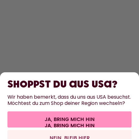
ENTDECKEN
ERFAHRE MEHR
Shoppst du aus USA?
HILFE
Wir haben bemerkt, dass du uns aus USA besuchst.
Möchtest du zum Shop deiner Region wechseln?
KONTAKT
JA, BRING MICH HIN
Cookie-Einstellungen
AGB
Datenschutz
Impressum
Alle Preise sind inklusive Mehrwertsteuer und zzgl. Versandkosten.
©
2026
air up GmbH
Schweiz
NEIN, BLEIB HIER