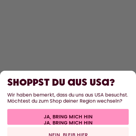
ENTDECKEN
ERFAHRE MEHR
Shoppst du aus USA?
HILFE
Wir haben bemerkt, dass du uns aus USA besuchst.
Möchtest du zum Shop deiner Region wechseln?
KONTAKT
JA, BRING MICH HIN
Cookie-Einstellungen
AGB
Datenschutz
Impressum
Alle Preise sind inklusive Mehrwertsteuer und zzgl. Versandkosten.
©
2026
air up GmbH
Schweiz
NEIN, BLEIB HIER