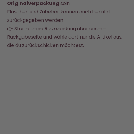
Back to School - Spare bis zu
Design Edition:
Originalverpackung
 sein
25%
createdbygabe × air up®
Flaschen und Zubehör können auch benutzt 
zurückgegeben werden
Wie funktioniert's
👉 Starte deine Rücksendung über unsere 
Hilfe & FAQ
Rückgabeseite
 und wähle dort nur die Artikel aus, 
Flaschen vergleichen
die du zurückschicken möchtest.