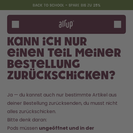
Zum Hauptinhalt springen
Erklärung zur Barrierefreiheit
BACK TO SCHOOL - SPARE BIS ZU 25%
Flaschen
Duft-Pods
Kann ich nur
Zubehör
einen Teil meiner
Starter Sets
Back2School
Bestellung
Gewinnspiel
zurückschicken?
Ja — du kannst auch nur bestimmte Artikel aus 
deiner Bestellung zurücksenden, du musst nicht 
alles zurückschicken.
Bitte denk daran:
Pods müssen 
ungeöffnet und in der 