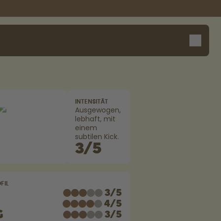
INTENSITÄT
Design Edition:
Sag Hall-O!
Ausgewogen,
lebhaft, mit
createdbygabe × air up®
einem
subtilen Kick.
3
/
5
FIL
3
/
5
4
/
5
g
3
/
5