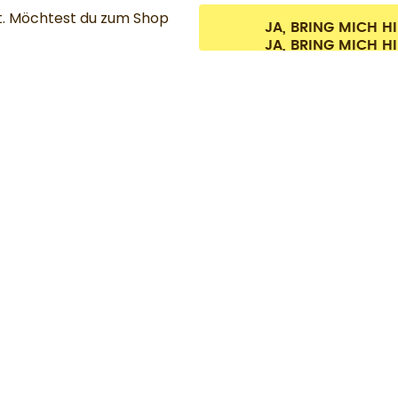
t. Möchtest du zum Shop
JA, BRING MICH H
er und zzgl. Versandkosten.
©
2026
air up GmbH
Cookie-Einstellungen
AGB