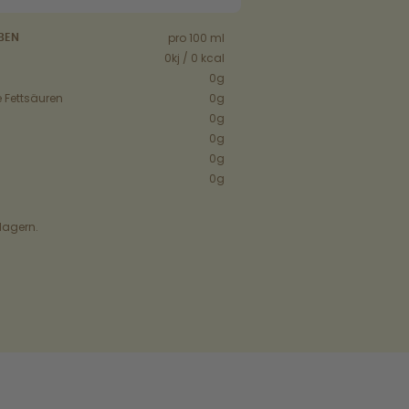
pro 100 ml
BEN
0kj / 0 kcal
0g
 Fettsäuren
0g
0g
0g
0g
0g
lagern.