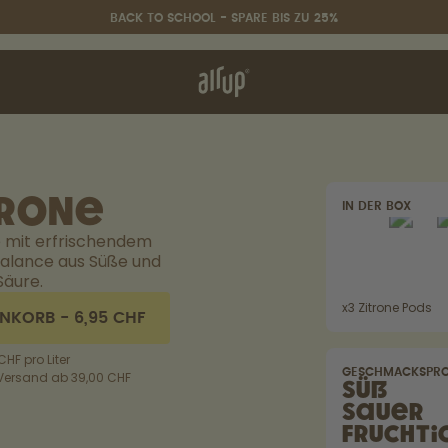
BACK TO SCHOOL - SPARE BIS ZU 25%
nktioniert's
& FAQ
hen vergleichen
trone
IN DER BOX
Back to School - Spare bis zu
e mit erfrischendem
25%
Balance aus Süße und
Säure.
x
3
Zitrone Pods
ENKORB
-
6,95 CHF
CHF pro Liter
GESCHMACKSPRO
 Versand ab 39,00 CHF
Süß
Sauer
Fruchti