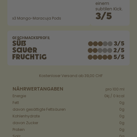
Back to School - Spare bis zu
Design Edition:
einem
25%
createdbygabe × air up®
subtilen Kick.
3
/
5
x
3
Mango-Maracuja Pods
Wie funktioniert's
Hilfe & FAQ
GESCHMACKSPROFIL
Flaschen vergleichen
Süß
3
/
5
Sauer
2
/
5
Fruchtig
5
/
5
Kostenloser Versand ab 39,00 CHF
NÄHRWERTANGABEN
pro 100 ml
Energie
0kj / 0 kcal
Fett
0g
davon gesättigte Fettsäuren
0g
Kohlenhydrate
0g
davon Zucker
0g
Protein
0g
Salz
0g