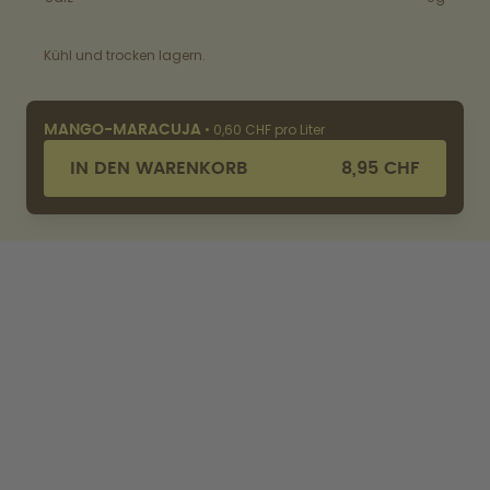
Kühl und trocken lagern.
•
0,60 CHF pro Liter
MANGO-MARACUJA
IN DEN WARENKORB
8,95 CHF
ENTDECKEN