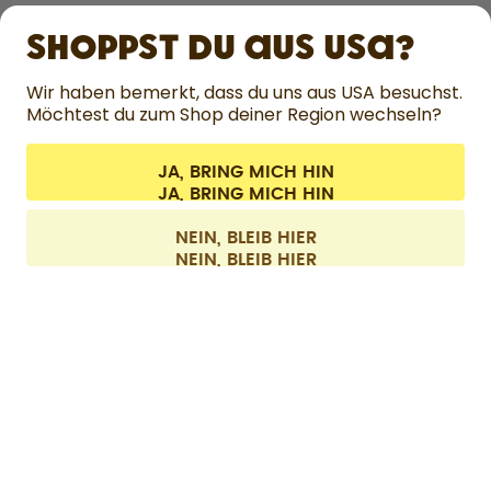
ERFAHRE MEHR
Shoppst du aus USA?
HILFE
Wir haben bemerkt, dass du uns aus USA besuchst.
Möchtest du zum Shop deiner Region wechseln?
KONTAKT
JA, BRING MICH HIN
Cookie-Einstellungen
AGB
Datenschutz
Impressum
Alle Preise sind inklusive Mehrwertsteuer und zzgl. Versandkosten.
©
2026
air up GmbH
Schweiz
NEIN, BLEIB HIER