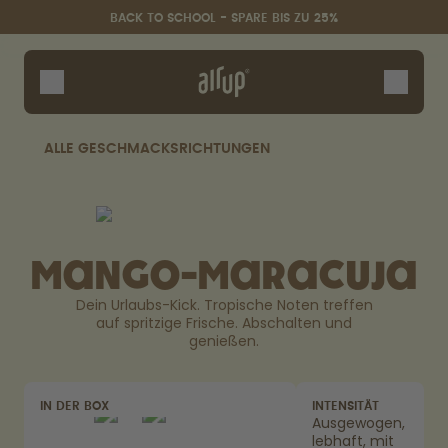
Zum Hauptinhalt springen
Erklärung zur Barrierefreiheit
BACK TO SCHOOL - SPARE BIS ZU 25%
Flaschen
Duft-Pods
Zubehör
ALLE GESCHMACKSRICHTUNGEN
Starter Sets
Back2School
Gewinnspiel
Mango-Maracuja
Dein Urlaubs-Kick. Tropische Noten treffen
auf spritzige Frische. Abschalten und
genießen.
IN DER BOX
INTENSITÄT
Ausgewogen,
lebhaft, mit