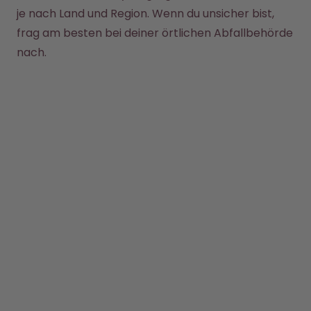
Back to School - Spare bis zu
Design Edition:
je nach Land und Region. Wenn du unsicher bist, 
25%
createdbygabe × air up®
frag am besten bei deiner örtlichen Abfallbehörde 
nach.
Wie funktioniert's
Hilfe & FAQ
Flaschen vergleichen