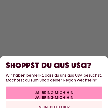
ENTDECKEN
ERFAHRE MEHR
Shoppst du aus USA?
HILFE
Wir haben bemerkt, dass du uns aus USA besuchst.
Möchtest du zum Shop deiner Region wechseln?
KONTAKT
JA, BRING MICH HIN
Cookie-Einstellungen
AGB
Datenschutz
Impressum
Alle Preise sind inklusive Mehrwertsteuer und zzgl. Versandkosten.
©
2026
air up GmbH
Schweiz
NEIN, BLEIB HIER