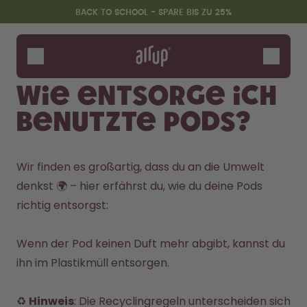
Zum Hauptinhalt springen
Erklärung zur Barrierefreiheit
BACK TO SCHOOL - SPARE BIS ZU 25%
Flaschen
Duft-Pods
Wie entsorge ich
Zubehör
benutzte Pods?
Starter Sets
Back2School
Gewinnspiel
Wir finden es großartig, dass du an die Umwelt 
denkst 🌍 – hier erfährst du, wie du deine Pods 
richtig entsorgst:

Wenn der Pod keinen Duft mehr abgibt, kannst du 
ihn im Plastikmüll entsorgen.

♻️ 
Hinweis
: Die Recyclingregeln unterscheiden sich 