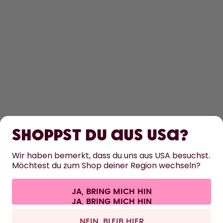
ENTDECKEN
ERFAHRE MEHR
Shoppst du aus USA?
HILFE
Wir haben bemerkt, dass du uns aus USA besuchst.
Möchtest du zum Shop deiner Region wechseln?
KONTAKT
JA, BRING MICH HIN
Cookie-Einstellungen
AGB
Datenschutz
Impressum
Alle Preise sind inklusive Mehrwertsteuer und zzgl. Versandkosten.
©
2026
air up GmbH
Schweiz
NEIN, BLEIB HIER