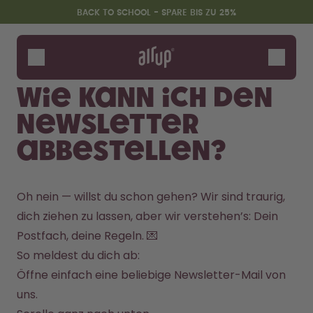
Zum Hauptinhalt springen
Erklärung zur Barrierefreiheit
BACK TO SCHOOL - SPARE BIS ZU 25%
Flaschen
Duft-Pods
Wie kann ich den
Zubehör
Newsletter
Starter Sets
Back2School
abbestellen?
Gewinnspiel
Oh nein — willst du schon gehen? Wir sind traurig, 
dich ziehen zu lassen, aber wir verstehen’s: Dein 
Postfach, deine Regeln. 💌
So meldest du dich ab:
Öffne einfach eine beliebige Newsletter-Mail von 
uns.