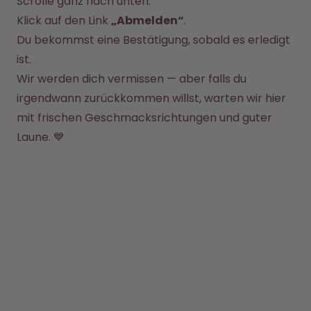
Scrolle ganz nach unten.
Back to School - Spare bis zu
Design Edition:
25%
createdbygabe × air up®
Klick auf den Link 
„Abmelden“
.
Du bekommst eine Bestätigung, sobald es erledigt 
ist.

Wie funktioniert's
Hilfe & FAQ
Wir werden dich vermissen — aber falls du 
Flaschen vergleichen
irgendwann zurückkommen willst, warten wir hier 
mit frischen Geschmacksrichtungen und guter 
Laune. 💙