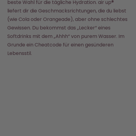
Back to School - Spare bis zu
Design Edition:
beste Wahl für die tägliche Hydration. air up® 
25%
createdbygabe × air up®
liefert dir die Geschmacksrichtungen, die du liebst 
(wie Cola oder Orangeade), aber ohne schlechtes 
Wie funktioniert's
Gewissen. Du bekommst das „Lecker“ eines 
Hilfe & FAQ
Softdrinks mit dem „Ahhh“ von purem Wasser. Im 
Flaschen vergleichen
Grunde ein Cheatcode für einen gesünderen 
Lebensstil.