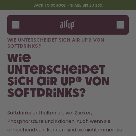
Zum Hauptinhalt springen
Erklärung zur Barrierefreiheit
BACK TO SCHOOL - SPARE BIS ZU 25%
Flaschen
Duft-Pods
WIE UNTERSCHEIDET SICH AIR UP® VON
Zubehör
SOFTDRINKS?
Starter Sets
Wie
Back2School
unterscheidet
Gewinnspiel
sich air up® von
Softdrinks?
Softdrinks enthalten oft viel Zucker, 
Phosphorsäure und Kalorien. Auch wenn sie 
erfrischend sein können, sind sie nicht immer die 