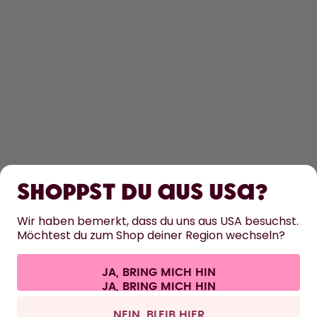
ENTDECKEN
ERFAHRE MEHR
Shoppst du aus USA?
HILFE
Wir haben bemerkt, dass du uns aus USA besuchst.
Möchtest du zum Shop deiner Region wechseln?
KONTAKT
JA, BRING MICH HIN
Cookie-Einstellungen
AGB
Datenschutz
Impressum
Alle Preise sind inklusive Mehrwertsteuer und zzgl. Versandkosten.
©
2026
air up GmbH
Schweiz
NEIN, BLEIB HIER