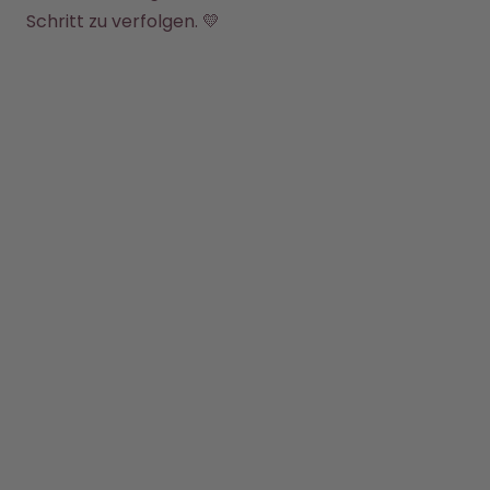
Back to School - Spare bis zu
Design Edition:
Schritt zu verfolgen. 💛
25%
createdbygabe × air up®
Wie funktioniert's
Hilfe & FAQ
Flaschen vergleichen