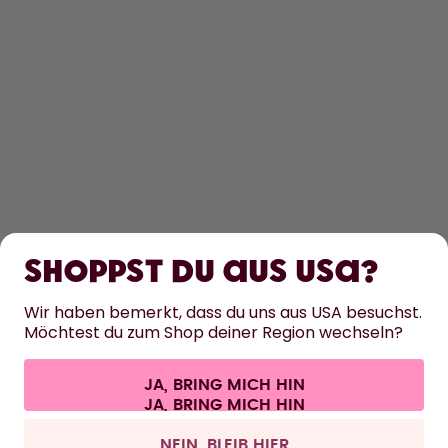
ENTDECKEN
ERFAHRE MEHR
Shoppst du aus USA?
HILFE
Wir haben bemerkt, dass du uns aus USA besuchst.
Möchtest du zum Shop deiner Region wechseln?
KONTAKT
JA, BRING MICH HIN
Cookie-Einstellungen
AGB
Datenschutz
Impressum
Alle Preise sind inklusive Mehrwertsteuer und zzgl. Versandkosten.
©
2026
air up GmbH
Schweiz
NEIN, BLEIB HIER