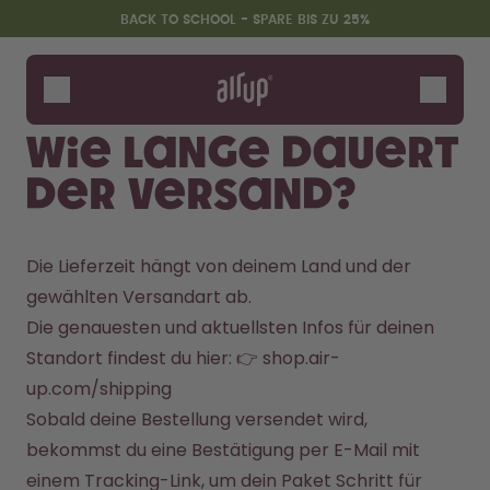
Zum Hauptinhalt springen
Erklärung zur Barrierefreiheit
BACK TO SCHOOL - SPARE BIS ZU 25%
Flaschen
Duft-Pods
Wie lange dauert
Zubehör
der Versand?
Starter Sets
Back2School
Gewinnspiel
Die Lieferzeit hängt von deinem Land und der 
gewählten Versandart ab.
Die genauesten und aktuellsten Infos für deinen 
Standort findest du hier: 👉 
shop.air-
up.com/shipping
Sobald deine Bestellung versendet wird, 
bekommst du eine Bestätigung per E-Mail mit 
einem Tracking-Link, um dein Paket Schritt für 