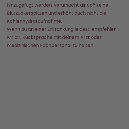
Back to School - Spare bis zu
Design Edition:
hinzugefügt werden, verursacht air up® keine 
25%
createdbygabe × air up®
Blutzuckerspitzen und erhöht auch nicht die 
Kohlenhydrataufnahme.
Wie funktioniert's
Wenn du an einer Erkrankung leidest, empfehlen 
Hilfe & FAQ
wir dir, Rücksprache mit deinem Arzt oder 
Flaschen vergleichen
medizinischen Fachpersonal zu halten.