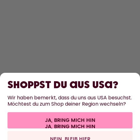
ENTDECKEN
ERFAHRE MEHR
Shoppst du aus USA?
HILFE
Wir haben bemerkt, dass du uns aus USA besuchst.
Möchtest du zum Shop deiner Region wechseln?
KONTAKT
JA, BRING MICH HIN
Cookie-Einstellungen
AGB
Datenschutz
Impressum
Alle Preise sind inklusive Mehrwertsteuer und zzgl. Versandkosten.
©
2026
air up GmbH
Schweiz
NEIN, BLEIB HIER