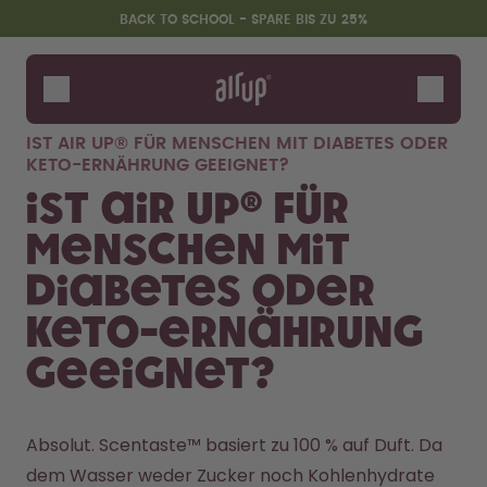
Zum Hauptinhalt springen
Erklärung zur Barrierefreiheit
BACK TO SCHOOL - SPARE BIS ZU 25%
Flaschen
Duft-Pods
IST AIR UP® FÜR MENSCHEN MIT DIABETES ODER
Zubehör
KETO-ERNÄHRUNG GEEIGNET?
Starter Sets
Ist air up® für
Back2School
Menschen mit
Gewinnspiel
Diabetes oder
Keto-Ernährung
geeignet?
Absolut. Scentaste™ basiert zu 100 % auf Duft. Da 
dem Wasser weder Zucker noch Kohlenhydrate 