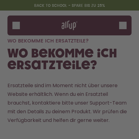
Zum Hauptinhalt springen
Erklärung zur Barrierefreiheit
BACK TO SCHOOL - SPARE BIS ZU 25%
Flaschen
Duft-Pods
WO BEKOMME ICH ERSATZTEILE?
Zubehör
Wo bekomme ich
Starter Sets
Ersatzteile?
Back2School
Gewinnspiel
Ersatzteile sind im Moment nicht über unsere 
Website erhältlich. Wenn du ein Ersatzteil 
brauchst, kontaktiere bitte unser 
Support-Team
mit den Details zu deinem Produkt. Wir prüfen die 
Verfügbarkeit und helfen dir gerne weiter.