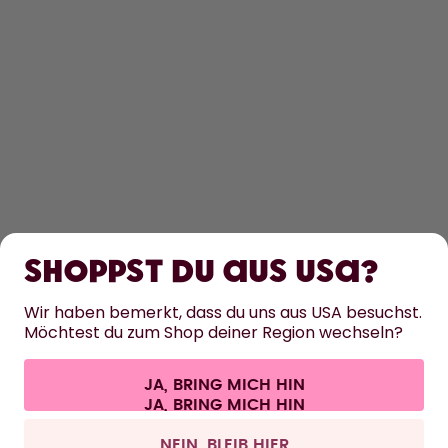
ENTDECKEN
ERFAHRE MEHR
Shoppst du aus USA?
HILFE
Wir haben bemerkt, dass du uns aus USA besuchst.
Möchtest du zum Shop deiner Region wechseln?
KONTAKT
JA, BRING MICH HIN
Cookie-Einstellungen
AGB
Datenschutz
Impressum
Alle Preise sind inklusive Mehrwertsteuer und zzgl. Versandkosten.
©
2026
air up GmbH
Schweiz
NEIN, BLEIB HIER