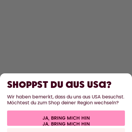
ENTDECKEN
ERFAHRE MEHR
Shoppst du aus USA?
HILFE
Wir haben bemerkt, dass du uns aus USA besuchst.
Möchtest du zum Shop deiner Region wechseln?
KONTAKT
Cookie-Einstellungen
AGB
Datenschutz
Impressum
JA, BRING MICH HIN
Vertrag widerrufen
Alle Preise sind inklusive Mehrwertsteuer und zzgl. Versandkosten.
©
2026
air up GmbH
Deutschland