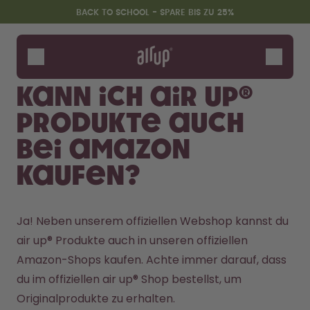
Zum Hauptinhalt springen
Erklärung zur Barrierefreiheit
BACK TO SCHOOL - SPARE BIS ZU 25%
Flaschen
Duft-Pods
Kann ich air up®
Zubehör
Produkte auch
Starter Sets
Back2School
bei Amazon
Gewinnspiel
kaufen?
Ja! Neben unserem offiziellen Webshop kannst du 
air up® Produkte auch in unseren offiziellen 
Amazon-Shops kaufen. Achte immer darauf, dass 
du im offiziellen air up® Shop bestellst, um 
Originalprodukte zu erhalten.
