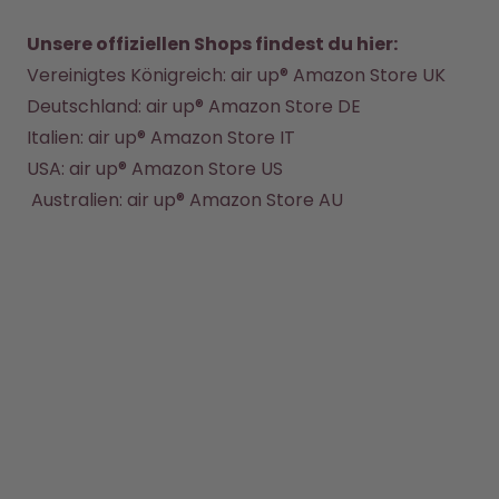
Back to School - Spare bis zu
Design Edition:
25%
createdbygabe × air up®
Unsere offiziellen Shops findest du hier:
Vereinigtes Königreich:
 air up® Amazon Store UK
Wie funktioniert's
Deutschland:
 air up® Amazon Store DE
Hilfe & FAQ
Italien: 
air up® Amazon Store IT
Store Finder
Flaschen vergleichen
USA: 
air up® Amazon Store US
 Australien: 
air up® Amazon Store AU