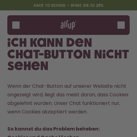
Zum Hauptinhalt springen
Erklärung zur Barrierefreiheit
BACK TO SCHOOL - SPARE BIS ZU 25%
Flaschen
Duft-Pods
Ich kann den
Zubehör
Chat-Button nicht
Starter Sets
Back2School
sehen
Gewinnspiel
Wenn der Chat-Button auf unserer Website nicht 
angezeigt wird, liegt das meist daran, dass Cookies 
abgelehnt wurden. Unser Chat funktioniert nur, 
wenn Cookies akzeptiert werden.

So kannst du das Problem beheben: