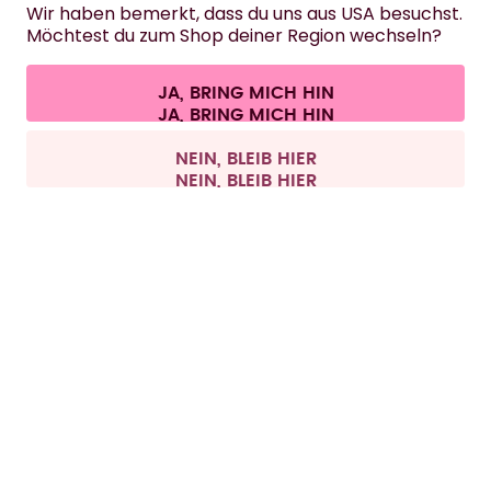
Wir haben bemerkt, dass du uns aus USA besuchst.
Möchtest du zum Shop deiner Region wechseln?
KONTAKT
Cookie-Einstellungen
AGB
Datenschutz
Impressum
JA, BRING MICH HIN
Vertrag widerrufen
Alle Preise sind inklusive Mehrwertsteuer und zzgl. Versandkosten.
©
2026
air up GmbH
Deutschland
NEIN, BLEIB HIER