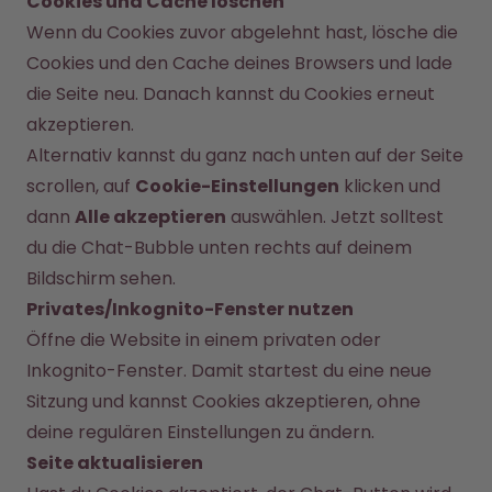
Cookies und Cache löschen
Back to School - Spare bis zu
Design Edition:
25%
createdbygabe × air up®
Wenn du Cookies zuvor abgelehnt hast, lösche die 
Cookies und den Cache deines Browsers und lade 
die Seite neu. Danach kannst du Cookies erneut 
Wie funktioniert's
Hilfe & FAQ
Store Finder
Alternativ kannst du ganz nach unten auf der Seite 
Flaschen vergleichen
scrollen, auf 
Cookie-Einstellungen
 klicken und 
dann 
Alle akzeptieren
 auswählen. Jetzt solltest 
du die Chat-Bubble unten rechts auf deinem 
Bildschirm sehen. 
Privates/Inkognito-Fenster nutzen
Öffne die Website in einem privaten oder 
Inkognito-Fenster. Damit startest du eine neue 
Sitzung und kannst Cookies akzeptieren, ohne 
Seite aktualisieren