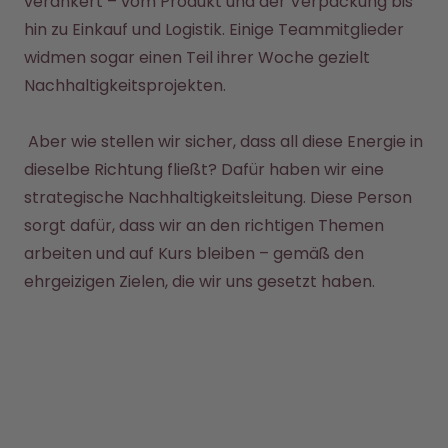
verankert – vom Produkt und der Verpackung bis 
Back to School - Spare bis zu
Design Edition:
25%
createdbygabe × air up®
hin zu Einkauf und Logistik. Einige Teammitglieder 
widmen sogar einen Teil ihrer Woche gezielt 
Nachhaltigkeitsprojekten.

Wie funktioniert's
Hilfe & FAQ
Store Finder
 Aber wie stellen wir sicher, dass all diese Energie in 
Flaschen vergleichen
dieselbe Richtung fließt? Dafür haben wir eine 
strategische Nachhaltigkeitsleitung. Diese Person 
sorgt dafür, dass wir an den richtigen Themen 
arbeiten und auf Kurs bleiben – gemäß den 
ehrgeizigen Zielen, die wir uns gesetzt haben. 