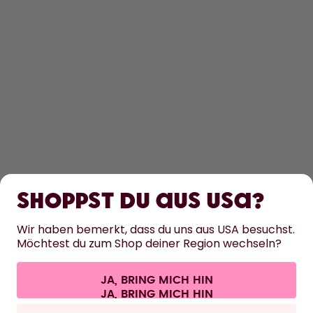
ENTDECKEN
ERFAHRE MEHR
Shoppst du aus USA?
HILFE
Wir haben bemerkt, dass du uns aus USA besuchst.
Möchtest du zum Shop deiner Region wechseln?
KONTAKT
Cookie-Einstellungen
AGB
Datenschutz
Impressum
JA, BRING MICH HIN
Vertrag widerrufen
Alle Preise sind inklusive Mehrwertsteuer und zzgl. Versandkosten.
©
2026
air up GmbH
Deutschland