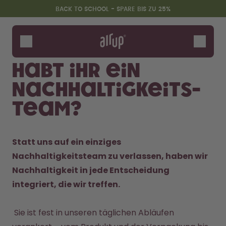
Zum Hauptinhalt springen
Erklärung zur Barrierefreiheit
BACK TO SCHOOL - SPARE BIS ZU 25%
Flaschen
Duft-Pods
Habt ihr ein
Zubehör
Nachhaltigkeits-
Starter Sets
Back2School
Team?
Gewinnspiel
Statt uns auf ein einziges 
Nachhaltigkeitsteam zu verlassen, haben wir 
Nachhaltigkeit in jede Entscheidung 
 Sie ist fest in unseren täglichen Abläufen 