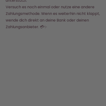
unterstützt
Back to School - Spare bis zu
Design Edition:
25%
createdbygabe × air up®
Versuch es noch einmal oder nutze eine andere 
Zahlungsmethode. Wenn es weiterhin nicht klappt, 
wende dich direkt an deine Bank oder deinen 
Wie funktioniert's
Hilfe & FAQ
Zahlungsanbieter. 💳✨
Store Finder
Flaschen vergleichen