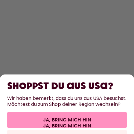
ENTDECKEN
ERFAHRE MEHR
Shoppst du aus USA?
HILFE
Wir haben bemerkt, dass du uns aus USA besuchst.
Möchtest du zum Shop deiner Region wechseln?
KONTAKT
Cookie-Einstellungen
AGB
Datenschutz
Impressum
JA, BRING MICH HIN
Vertrag widerrufen
Alle Preise sind inklusive Mehrwertsteuer und zzgl. Versandkosten.
©
2026
air up GmbH
Deutschland