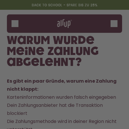
Zum Hauptinhalt springen
Erklärung zur Barrierefreiheit
BACK TO SCHOOL - SPARE BIS ZU 25%
Flaschen
Duft-Pods
Warum wurde
Zubehör
meine Zahlung
Starter Sets
Back2School
abgelehnt?
Gewinnspiel
Es gibt ein paar Gründe, warum eine Zahlung 
nicht klappt:
Karteninformationen wurden falsch eingegeben
Dein Zahlungsanbieter hat die Transaktion 
blockiert
Die Zahlungsmethode wird in deiner Region nicht 