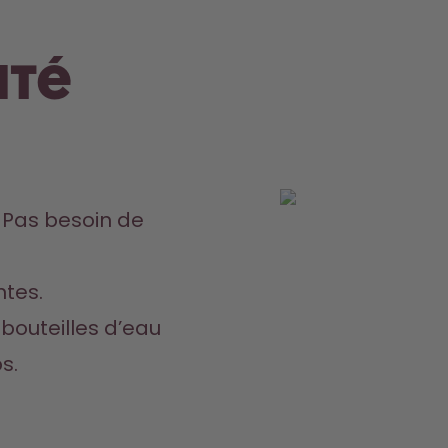
até
 Pas besoin de 
ntes.
outeilles d’eau 
s.