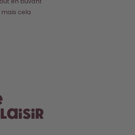
out en buvant 
 mais cela 
e
laisir