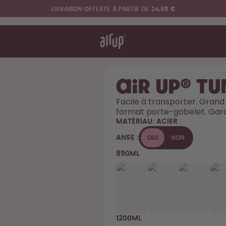
LIVRAISON OFFERTE À PARTIR DE 24,95 €
nt ça marche
& FAQ
heter
re les gourdes
air up® T
Facile à transporter. Grand
format porte-gobelet. Garde
Design Edition:
createdbygabe × air up®
MATÉRIAU:
ACIER
ANSE :
OUI
NON
890ML
1200ML