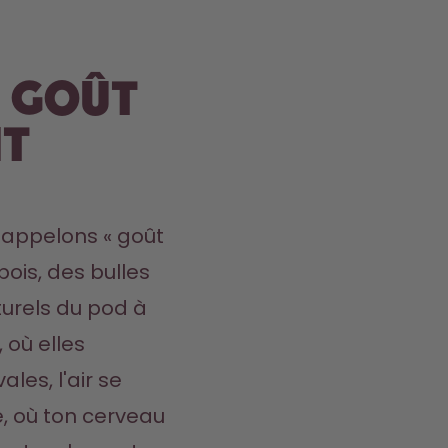
e goût
at
appelons « goût 
bois, des bulles 
urels du pod à 
 où elles 
es, l'air se 
, où ton cerveau 