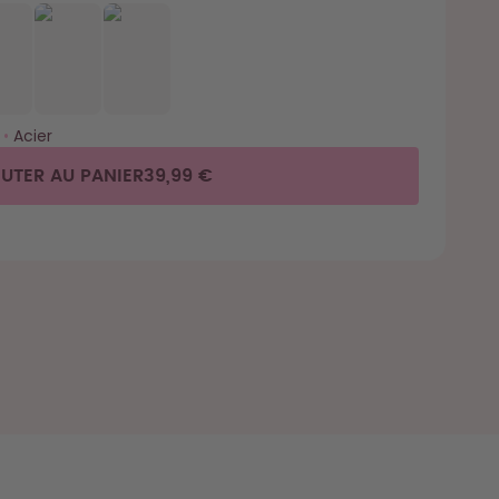
•
Acier
UTER AU PANIER
39,99 €
s