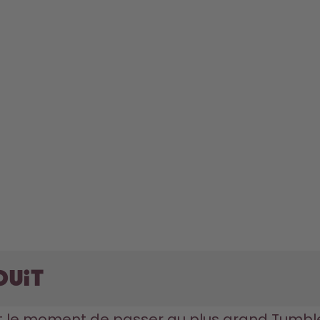
duit
est le moment de passer au plus grand Tumble