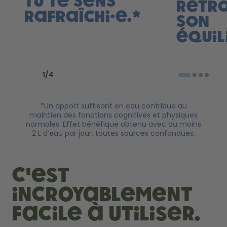
Tu te sens
retr
rafraîchi·e.*
son
équil
Previous slide
Next slide
1
/
4
*Un apport suffisant en eau contribue au
maintien des fonctions cognitives et physiques
normales. Effet bénéfique obtenu avec au moins
2 L d’eau par jour, toutes sources confondues.
c'est
incroyablement
facile à utiliser.