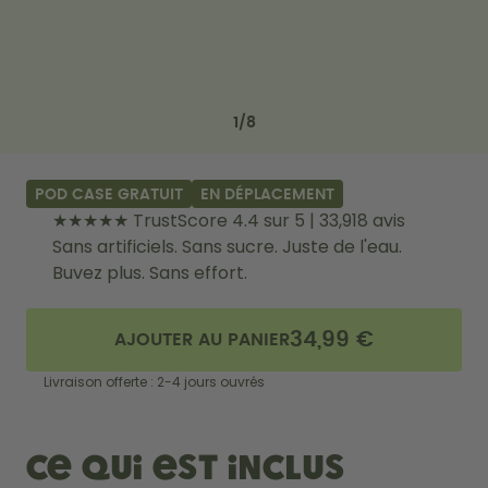
Comment ça marche
Aide & FAQ
Où acheter
Compare les gourdes
Previous slide
Next slide
1
/
8
POD CASE GRATUIT
EN DÉPLACEMENT
★★★★★ TrustScore 4.4 sur 5 | 33,918 avis
Sans artificiels. Sans sucre. Juste de l'eau.
Buvez plus. Sans effort.
34,99 €
AJOUTER AU PANIER
Livraison offerte : 2-4 jours ouvrés
Ce qui est inclus