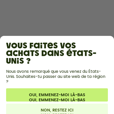
DÉCOUVRIR
Vous faites vos
EN SAVOIR PLUS
achats dans États-
Unis ?
AIDE
Nous avons remarqué que vous venez du États-
Unis. Souhaites-tu passer au site web de ta région
NOUS CONTACTER
?
Paramètres des cookies
Conditions générales de vente et informations aux clients
Politique de confidentialité
Mentions légales
OUI, EMMENEZ-MOI LÀ-BAS
Se rétracter du contrat
Tous les prix sont TTC et hors frais de port.
©
2026
air up GmbH
France
NON, RESTEZ ICI