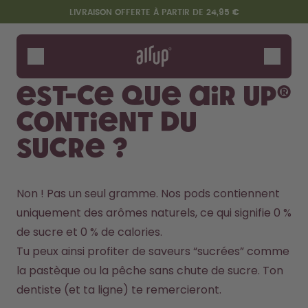
Aller au contenu principal
Déclaration d'accessibilité
LIVRAISON OFFERTE À PARTIR DE 24,95 €
Gourdes
Arômes
Est-ce que air up®
Accessoires
contient du
Starter Sets
sucre ?
Non ! Pas un seul gramme. Nos pods contiennent 
uniquement des arômes naturels, ce qui signifie 0 % 
de sucre et 0 % de calories.
Tu peux ainsi profiter de saveurs “sucrées” comme 
Design Edition:
Dis bonjour au "O"
la pastèque ou la pêche sans chute de sucre. Ton 
createdbygabe × air up®
dentiste (et ta ligne) te remercieront.