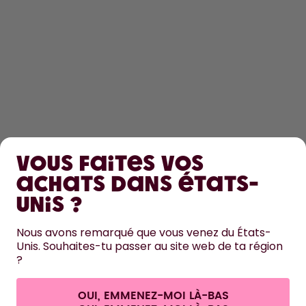
DÉCOUVRIR
Vous faites vos
EN SAVOIR PLUS
achats dans États-
Unis ?
AIDE
Nous avons remarqué que vous venez du États-
Unis. Souhaites-tu passer au site web de ta région
NOUS CONTACTER
?
Paramètres des cookies
Conditions générales de vente et informations aux clients
Politique de confidentialité
Mentions légales
OUI, EMMENEZ-MOI LÀ-BAS
Se rétracter du contrat