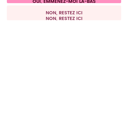
Tous les prix sont TTC et hors frais de port.
©
2026
air up GmbH
France
NON, RESTEZ ICI