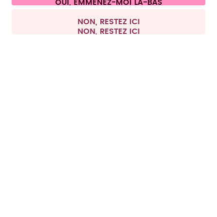
Tous les prix sont TTC et hors frais de port.
©
2026
air up GmbH
France
NON, RESTEZ ICI