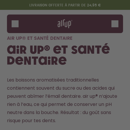
Aller au contenu principal
Déclaration d'accessibilité
LIVRAISON OFFERTE À PARTIR DE 24,95 €
Gourdes
Arômes
AIR UP® ET SANTÉ DENTAIRE
Accessoires
air up® et santé
Starter Sets
dentaire
Les boissons aromatisées traditionnelles 
contiennent souvent du sucre ou des acides qui 
peuvent abîmer l’émail dentaire. air up® n’ajoute 
rien à l’eau, ce qui permet de conserver un pH 
neutre dans la bouche. Résultat : du goût sans 
Design Edition:
Dis bonjour au "O"
createdbygabe × air up®
risque pour tes dents.