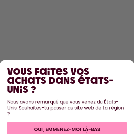
DÉCOUVRIR
Vous faites vos
EN SAVOIR PLUS
achats dans États-
Unis ?
AIDE
Nous avons remarqué que vous venez du États-
Unis. Souhaites-tu passer au site web de ta région
NOUS CONTACTER
?
Paramètres des cookies
Conditions générales de vente et informations aux clients
Politique de confidentialité
Mentions légales
OUI, EMMENEZ-MOI LÀ-BAS
Se rétracter du contrat