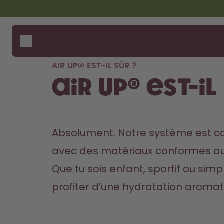
Aller au contenu principal
Déclaration d'accessibilité
Gourdes
Comme
Aide 
Arômes
Où ac
AIR UP® EST-IL SÛR ?
Accessoires
Compa
air up® est-il
Starter Sets
Absolument. Notre système est con
avec des matériaux conformes aux
Que tu sois enfant, sportif ou sim
profiter d’une hydratation aromati