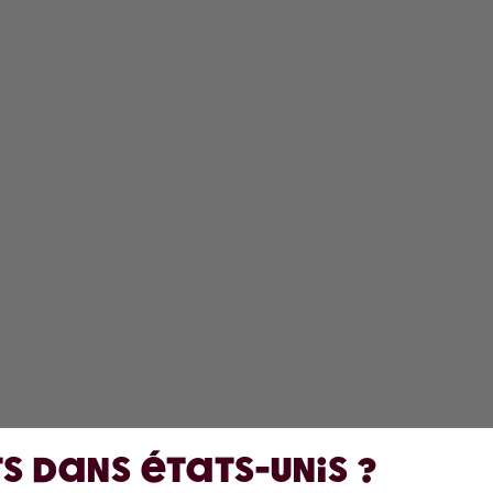
DÉCOUVRIR
EN
Gourdes
À 
Arômes
Co
Accessoires
Sa
Starter Sets
s dans États-Unis ?