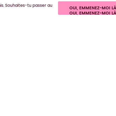
GmbH
Paramètres des cookies
Conditions générales de vente et informatio
s. Souhaites-tu passer au
Se rétracter du contrat
OUI, EMMENEZ-MOI L
France