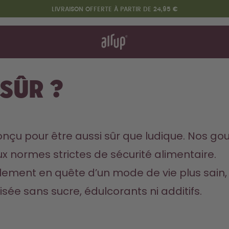
LIVRAISON OFFERTE À PARTIR DE 24,95 €
nt ça marche
& FAQ
heter
re les gourdes
 sûr ?
Design Edition:
createdbygabe × air up®
çu pour être aussi sûr que ludique. Nos gou
 normes strictes de sécurité alimentaire.
plement en quête d’un mode de vie plus sain, 
sée sans sucre, édulcorants ni additifs.