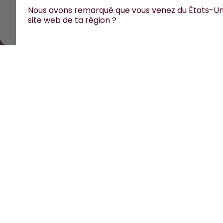
Tous les prix sont TTC et hors frais de port.
©
2026
air up 
Nous avons remarqué que vous venez du États-Uni
site web de ta région ?