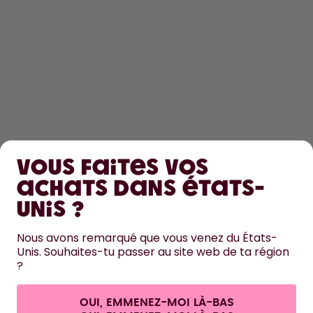
DÉCOUVRIR
Vous faites vos
EN SAVOIR PLUS
achats dans États-
Unis ?
AIDE
Nous avons remarqué que vous venez du États-
Unis. Souhaites-tu passer au site web de ta région
NOUS CONTACTER
?
Paramètres des cookies
Conditions générales de vente et informations aux clients
Politique de confidentialité
Mentions légales
OUI, EMMENEZ-MOI LÀ-BAS
Se rétracter du contrat