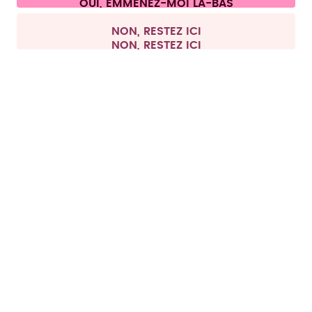
Tous les prix sont TTC et hors frais de port.
©
2026
air up GmbH
France
NON, RESTEZ ICI