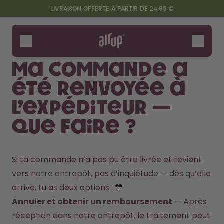
Aller au contenu principal
Déclaration d'accessibilité
LIVRAISON OFFERTE À PARTIR DE 24,95 €
Gourdes
Arômes
Ma commande a
Accessoires
été renvoyée à
Starter Sets
l’expéditeur —
que faire ?
Si ta commande n’a pas pu être livrée et revient 
vers notre entrepôt, pas d’inquiétude — dès qu’elle 
arrive, tu as deux options : 💛
Design Edition:
Dis bonjour au "O"
Annuler et obtenir un remboursement
 — Après 
createdbygabe × air up®
réception dans notre entrepôt, le traitement peut 