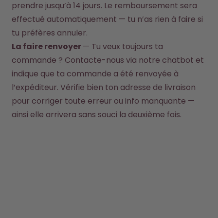
prendre jusqu’à 14 jours. Le remboursement sera 
Comment ça marche
effectué automatiquement — tu n’as rien à faire si 
Aide & FAQ
tu préfères annuler.
Où acheter
Compare les gourdes
La faire renvoyer 
— Tu veux toujours ta 
commande ? Contacte-nous via notre chatbot et 
indique que ta commande a été renvoyée à 
l’expéditeur. Vérifie bien ton adresse de livraison 
pour corriger toute erreur ou info manquante — 
ainsi elle arrivera sans souci la deuxième fois.