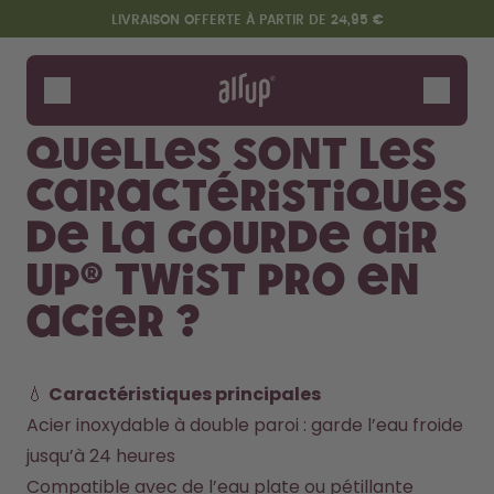
Aller au contenu principal
Déclaration d'accessibilité
LIVRAISON OFFERTE À PARTIR DE 24,95 €
Gourdes
Arômes
Quelles sont les
Accessoires
caractéristiques
Starter Sets
de la gourde air
up® Twist Pro en
acier ?
💧 
Caractéristiques principales
Acier inoxydable à double paroi : garde l’eau froide 
Design Edition:
Dis bonjour au "O"
createdbygabe × air up®
jusqu’à 24 heures
Compatible avec de l’eau plate ou pétillante