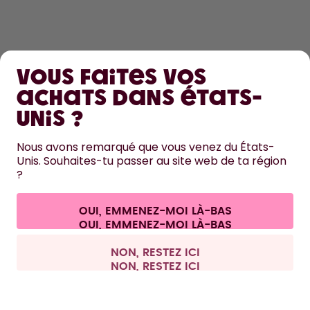
DÉCOUVRIR
Vous faites vos
EN SAVOIR PLUS
achats dans États-
Unis ?
AIDE
Nous avons remarqué que vous venez du États-
Unis. Souhaites-tu passer au site web de ta région
NOUS CONTACTER
?
Paramètres des cookies
Conditions générales de vente et informations aux clients
Politique de confidentialité
Mentions légales
OUI, EMMENEZ-MOI LÀ-BAS
Se rétracter du contrat
Tous les prix sont TTC et hors frais de port.
©
2026
air up GmbH
France
NON, RESTEZ ICI