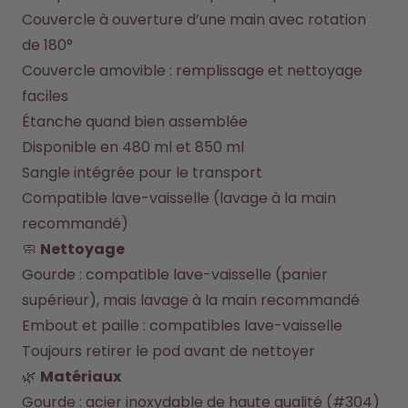
Couvercle à ouverture d’une main avec rotation 
Comment ça marche
de 180°
Aide & FAQ
Où acheter
Couvercle amovible : remplissage et nettoyage 
Compare les gourdes
faciles
Étanche quand bien assemblée
Disponible en 480 ml et 850 ml
Sangle intégrée pour le transport
Compatible lave-vaisselle (lavage à la main 
recommandé)
🧼 
Nettoyage
Gourde : compatible lave-vaisselle (panier 
supérieur), mais lavage à la main recommandé
Embout et paille : compatibles lave-vaisselle
Toujours retirer le pod avant de nettoyer
🌿 
Matériaux
Gourde : acier inoxydable de haute qualité (#304)