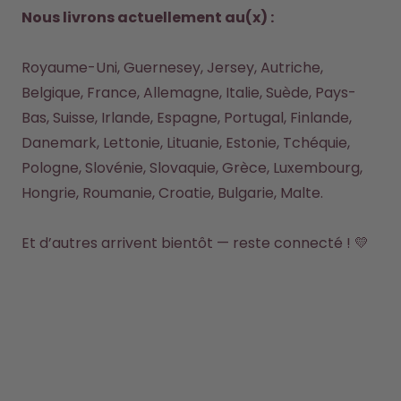
Nous livrons actuellement au(x) :
Comment ça marche
Aide & FAQ
Où acheter
Royaume-Uni, Guernesey, Jersey, Autriche, 
Compare les gourdes
Belgique, France, Allemagne, Italie, Suède, Pays-
Bas, Suisse, Irlande, Espagne, Portugal, Finlande, 
Danemark, Lettonie, Lituanie, Estonie, Tchéquie, 
Pologne, Slovénie, Slovaquie, Grèce, Luxembourg, 
Hongrie, Roumanie, Croatie, Bulgarie, Malte.

Et d’autres arrivent bientôt — reste connecté ! 💛