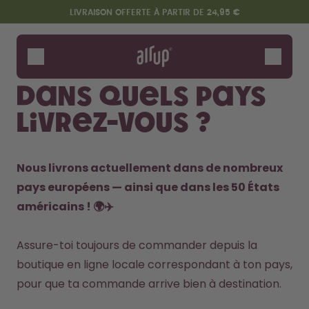
Aller au contenu principal
Déclaration d'accessibilité
LIVRAISON OFFERTE À PARTIR DE 24,95 €
Gourdes
Arômes
Dans quels pays
Accessoires
livrez-vous ?
Starter Sets
Nous livrons actuellement dans de nombreux 
pays européens — ainsi que dans les 50 États 
américains ! 🌍✈️
Assure-toi toujours de commander depuis la 
boutique en ligne locale correspondant à ton pays, 
Design Edition:
Dis bonjour au "O"
pour que ta commande arrive bien à destination.

createdbygabe × air up®