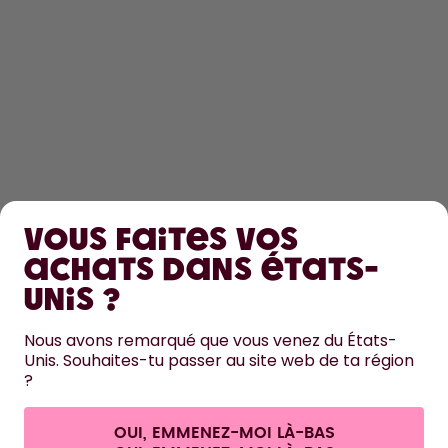
DÉCOUVRIR
Vous faites vos
EN SAVOIR PLUS
achats dans États-
Unis ?
AIDE
Nous avons remarqué que vous venez du États-
Unis. Souhaites-tu passer au site web de ta région
NOUS CONTACTER
?
Paramètres des cookies
Conditions générales de vente et informations aux clients
Politique de confidentialité
Mentions légales
OUI, EMMENEZ-MOI LÀ-BAS
Se rétracter du contrat