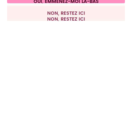
Tous les prix sont TTC et hors frais de port.
©
2026
air up GmbH
France
NON, RESTEZ ICI