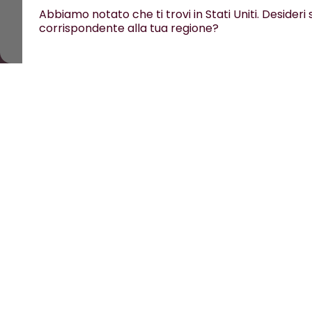
Tutti i prezzi sono comprensivi di tasse ed escludono i c
Abbiamo notato che ti trovi in Stati Uniti. Desideri
corrispondente alla tua regione?