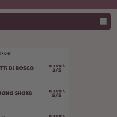
EZIONE
Saluta la "O"
INTENSITÀ
tti di Bosco
3
/
5
INTENSITÀ
nana Shake
5
/
5
INTENSITÀ