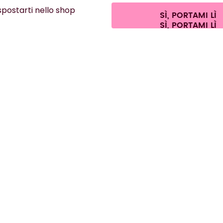
osti di spedizione.
©
2026
air up GmbH
Impostazioni dei cookie
Termini e
 spostarti nello shop
Recedere dal contratto
SÌ, PORTAMI LÌ
Italia