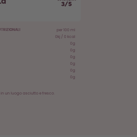
la
3
/
5
per 100 ml
TRIZIONALI
0kj / 0 kcal
0g
0g
0g
0g
0g
0g
in un luogo asciutto e fresco.