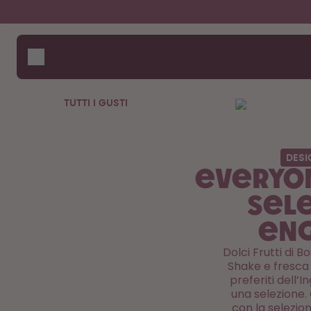
Salta al contenuto principale
Dichiarazione di Accessibilità
Borracce
Come 
Assis
Pod
Dove 
Accessori
Confr
TUTTI I GUSTI
borra
Starter Sets
DESI
Everyon
Sel
En
Dolci Frutti di 
Shake e fresca 
preferiti dell’I
una selezione.
con la selezio