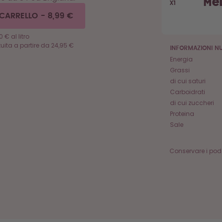
Me
X1
 CARRELLO
-
8,99 €
0 € al litro
uita a partire da 24,95 €
INFORMAZIONI NU
Energia
Grassi
di cui saturi
Carboidrati
di cui zuccheri
Proteina
Sale
Conservare i pod 