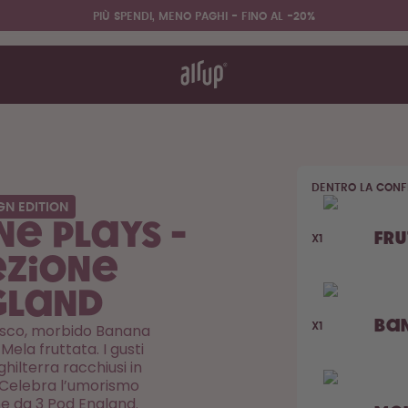
PIÙ SPENDI, MENO PAGHI - FINO AL -20%
funziona
tenza & FAQ
acquistare
onta le
cce
DENTRO LA CONF
Design Edition:
GN EDITION
createdbygabe × air up®
e Plays -
Fru
X1
ezione
gland
Ba
Bosco, morbido Banana
X1
Mela fruttata. I gusti
nghilterra racchiusi in
 Celebra l’umorismo
ne da 3 Pod England.