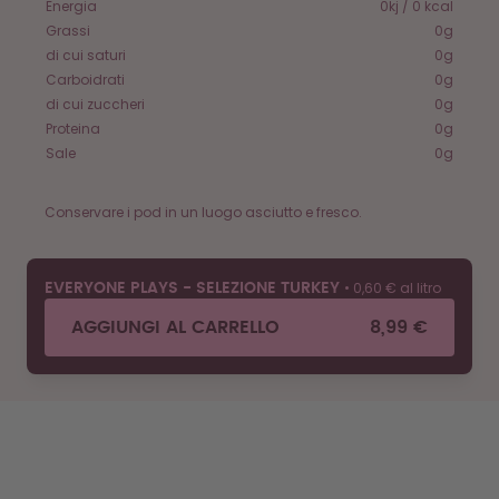
Energia
0kj / 0 kcal
Grassi
0g
di cui saturi
0g
Carboidrati
0g
di cui zuccheri
0g
Proteina
0g
Sale
0g
Conservare i pod in un luogo asciutto e fresco.
•
0,60 € al litro
EVERYONE PLAYS - SELEZIONE TURKEY
AGGIUNGI AL CARRELLO
8,99 €