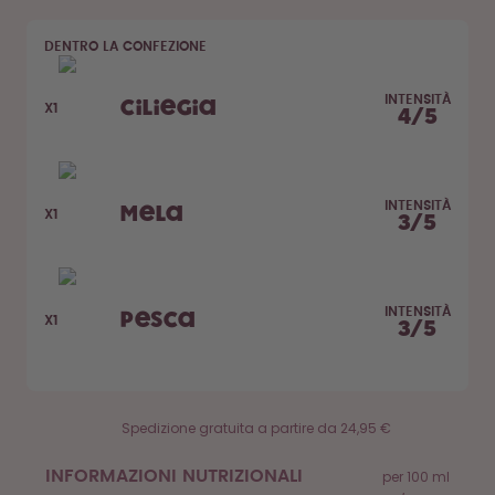
Come funziona
DENTRO LA CONFEZIONE
Assistenza & FAQ
Dove acquistare
Confronta le borracce
INTENSITÀ
Ciliegia
X1
4
/
5
INTENSITÀ
Mela
X1
3
/
5
INTENSITÀ
Pesca
X1
3
/
5
Spedizione gratuita a partire da 24,95 €
INFORMAZIONI NUTRIZIONALI
per 100 ml