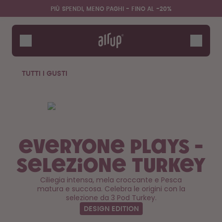
Salta al contenuto principale
Dichiarazione di Accessibilità
PIÙ SPENDI, MENO PAGHI - FINO AL -20%
Borracce
Pod
Accessori
TUTTI I GUSTI
Starter Sets
Everyone Plays -
Selezione Turkey
Ciliegia intensa, mela croccante e Pesca
matura e succosa. Celebra le origini con la
Design Edition:
Saluta la "O"
selezione da 3 Pod Turkey.
createdbygabe × air up®
DESIGN EDITION