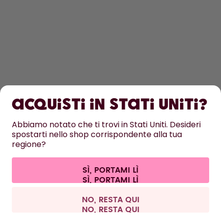
OTTIENI
SCOPRI DI PIÙ
Acquisti in Stati Uniti?
ASSISTENZA
Abbiamo notato che ti trovi in Stati Uniti. Desideri
spostarti nello shop corrispondente alla tua
CONTATTI
regione?
Impostazioni dei cookie
Termini e condizioni
Informativa sulla privacy
Informazioni legali
Recedere dal contratto
SÌ, PORTAMI LÌ
Tutti i prezzi sono comprensivi di tasse ed escludono i costi di
spedizione.
©
2026
air up GmbH
Italia
NO, RESTA QUI