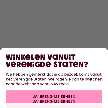
SHOPPEN
Winkelen vanuit
ONTDEK
Verenigde Staten?
HULP
We hebben gemerkt dat je op bezoek komt vanuit
het Verenigde Staten. We raden je aan te switchen
naar de webshop voor jouw regio.
CONTACT
Cookie-instellingen
Algemene voorwaarden
Privacy
JA, BRENG ME ERHEEN
Juridische informatie
Overeenkomst herroepen
Alle prijzen zijn inclusief BTW en exclusief verzendkosten.
©
2026
air up GmbH
Nederland