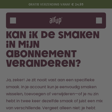
Overslaan en naar de inhoud gaan
Toegankelijkheidsverklaring
GRATIS VERZENDING VANAF € 24,95
Flessen
Smaken
Kan ik de smaken
Accessoires
in mijn
Starter Sets
abonnement
veranderen?
Ja, zeker! Je zit nooit vast aan een specifieke 
smaak. In je account kun je eenvoudig smaken 
wisselen, toevoegen of verwijderen—of je nu zin 
Zeg hallo tegen de "O"
hebt in twee keer dezelfde smaak of juist een mix 
van verschillende. Vergeet alleen niet: je hebt 