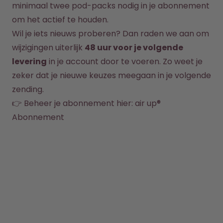
Hoe het werkt
minimaal twee pod-packs nodig in je abonnement 
Support & FAQ
om het actief te houden.
Vergelijk de flessen
Wil je iets nieuws proberen? Dan raden we aan om 
wijzigingen uiterlijk 
48 uur voor je volgende 
levering
 in je account door te voeren. Zo weet je 
zeker dat je nieuwe keuzes meegaan in je volgende 
zending.
👉 Beheer je abonnement hier: 
air up® 
Abonnement