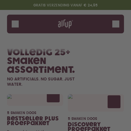
Overslaan en naar de inhoud gaan
Toegankelijkheidsverklaring
GRATIS VERZENDING VANAF € 24,95
Flessen
Smaken
Bekijk alles
Nieuw
Fruits
Soft Dr
Accessoires
Volledig 25+
Starter Sets
smaken
assortiment.
NO ARTIFICIALS. NO SUGAR. JUST
WATER.
Flavor details
5 SMAKEN DOOS
Zeg hallo tegen de "O"
Bestseller Plus
5 SMAKEN DOOS
Proefpakket
Discovery
Proefpakket