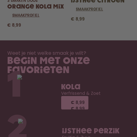
IJsthee Citroen
3 SMAKEN DOOS
Orange Kola Mix
SMAAKPROFIEL
SMAAKPROFIEL
€ 8,99
€ 8,99
Weet je niet welke smaak je wilt?
Begin met onze
favorieten
1
Kola
Verfrissend & Zoet
€ 8,99
€ 8,99
€ 8,99
€ 8,99
2
IJsthee Perzik