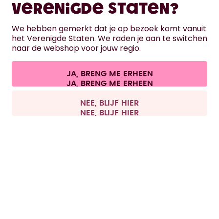
Verenigde Staten?
HULP
We hebben gemerkt dat je op bezoek komt vanuit
het Verenigde Staten. We raden je aan te switchen
naar de webshop voor jouw regio.
CONTACT
Cookie-instellingen
Algemene voorwaarden
Privacy
JA, BRENG ME ERHEEN
Juridische informatie
Overeenkomst herroepen
Alle prijzen zijn inclusief BTW en exclusief verzendkosten.
©
2026
air up GmbH
Nederland
NEE, BLIJF HIER