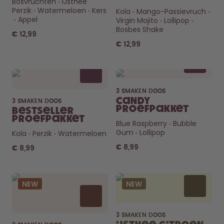
Bosvruchten
IJsthee
Hoe het werkt
Perzik
Watermeloen
Kers
Kola
Mango-Passievruch
Support & FAQ
Appel
Virgin Mojito
Lollipop
Vergelijk de flessen
Bosbes Shake
€ 12,99
€ 12,99
3 SMAKEN DOOS
Candy
3 SMAKEN DOOS
Proefpakket
Bestseller
Proefpakket
Blue Raspberry
Bubble
Gum
Lollipop
Kola
Perzik
Watermeloen
€ 8,99
€ 8,99
NEW
NEW
3 SMAKEN DOOS