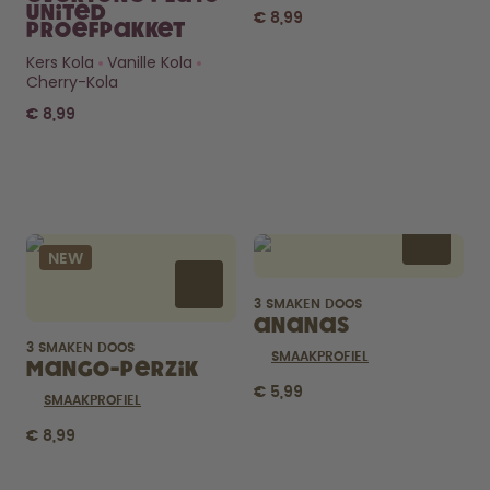
United
€ 8,99
Proefpakket
Kers Kola
Vanille Kola
Cherry-Kola
€ 8,99
Benieuwd
naar de
NEW
Pods?
Hoe lang gaan ze mee? Wat zit
3 SMAKEN DOOS
erin?
Ananas
CHECK HET HIER
3 SMAKEN DOOS
SMAAKPROFIEL
Mango-Perzik
€ 5,99
SMAAKPROFIEL
€ 8,99