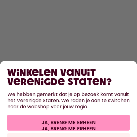
SHOPPEN
Winkelen vanuit
ONTDEK
Verenigde Staten?
HULP
We hebben gemerkt dat je op bezoek komt vanuit
het Verenigde Staten. We raden je aan te switchen
naar de webshop voor jouw regio.
CONTACT
Cookie-instellingen
Algemene voorwaarden
Privacy
JA, BRENG ME ERHEEN
Juridische informatie
Overeenkomst herroepen
Alle prijzen zijn inclusief BTW en exclusief verzendkosten.
©
2026
air up GmbH
Nederland