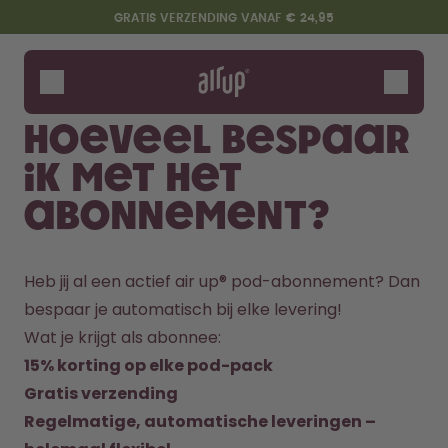
Overslaan en naar de inhoud gaan
Toegankelijkheidsverklaring
GRATIS VERZENDING VANAF € 24,95
Flessen
Smaken
Hoeveel bespaar
Accessoires
ik met het
Starter Sets
abonnement?
Heb jij al een actief air up® pod-abonnement? Dan 
bespaar je automatisch bij elke levering!
Wat je krijgt als abonnee:
15% korting op elke pod-pack
Zeg hallo tegen de "O"
Gratis verzending
Regelmatige, automatische leveringen – 