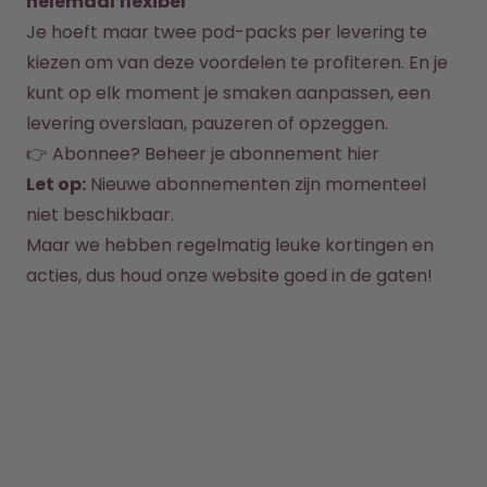
helemaal flexibel
Hoe het werkt
Je hoeft maar twee pod-packs per levering te 
Support & FAQ
Vergelijk de flessen
kiezen om van deze voordelen te profiteren. En je 
kunt op elk moment je smaken aanpassen, een 
levering overslaan, pauzeren of opzeggen.
👉 Abonnee? Beheer je abonnement 
hier
Let op:
 Nieuwe abonnementen zijn momenteel 
niet beschikbaar.

Maar we hebben regelmatig leuke kortingen en 
acties, dus houd onze website goed in de gaten!