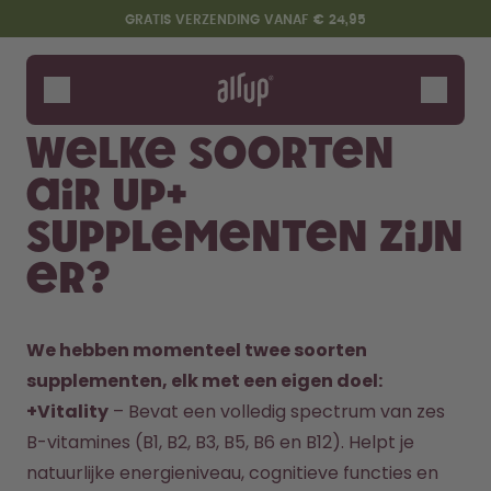
Overslaan en naar de inhoud gaan
Toegankelijkheidsverklaring
GRATIS VERZENDING VANAF € 24,95
Flessen
Smaken
Welke soorten
Accessoires
air up+
Starter Sets
supplementen zijn
er?
We hebben momenteel twee soorten 
supplementen, elk met een eigen doel:
+Vitality
 – Bevat een volledig spectrum van zes 
Zeg hallo tegen de "O"
B-vitamines (B1, B2, B3, B5, B6 en B12). Helpt je 
natuurlijke energieniveau, cognitieve functies en 