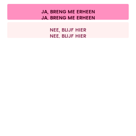
Cookie-instellingen
Algemene voorwaarden
Privacy
JA, BRENG ME ERHEEN
Juridische informatie
Overeenkomst herroepen
Alle prijzen zijn inclusief BTW en exclusief verzendkosten.
©
2026
air up GmbH
Nederland
NEE, BLIJF HIER