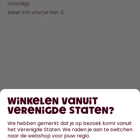
onnodigs
Meer info vind je 
hier
 💪
SHOPPEN
Winkelen vanuit
ONTDEK
Verenigde Staten?
HULP
We hebben gemerkt dat je op bezoek komt vanuit
het Verenigde Staten. We raden je aan te switchen
naar de webshop voor jouw regio.
CONTACT