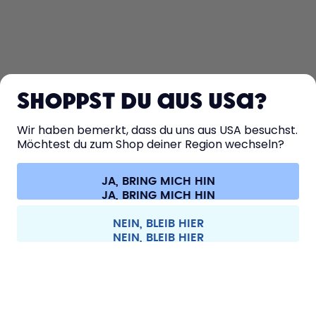
ENTDECKEN
ERFAHRE MEHR
Shoppst du aus USA?
HILFE
Wir haben bemerkt, dass du uns aus USA besuchst.
Möchtest du zum Shop deiner Region wechseln?
KONTAKT
JA, BRING MICH HIN
Cookie-Einstellungen
AGB
Datenschutz
Impressum
Alle Preise sind inklusive Mehrwertsteuer und zzgl. Versandkosten.
©
2026
air up GmbH
Schweiz
NEIN, BLEIB HIER