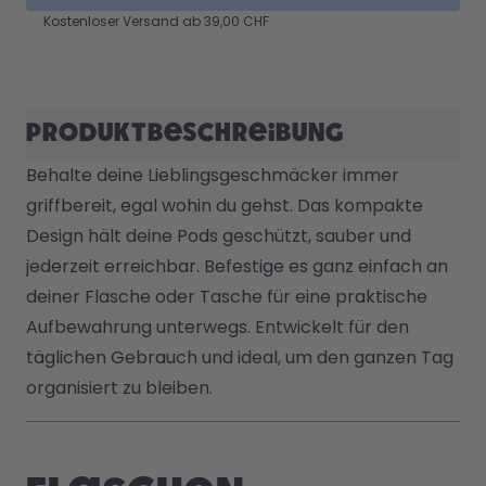
Back to School - Spare bis zu
Design Edition:
Kostenloser Versand ab 39,00 CHF
25%
createdbygabe × air up®
Wie funktioniert's
Hilfe & FAQ
Produktbeschreibung
Flaschen vergleichen
Behalte deine Lieblingsgeschmäcker immer 
griffbereit, egal wohin du gehst. Das kompakte 
Design hält deine Pods geschützt, sauber und 
jederzeit erreichbar. Befestige es ganz einfach an 
deiner Flasche oder Tasche für eine praktische 
Aufbewahrung unterwegs. Entwickelt für den 
täglichen Gebrauch und ideal, um den ganzen Tag 
organisiert zu bleiben.