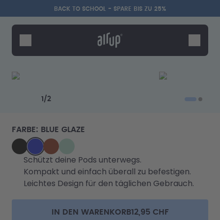
Zum Hauptinhalt springen
Erklärung zur Barrierefreiheit
BACK TO SCHOOL - SPARE BIS ZU 25%
Flaschen
Duft-Pods
Zubehör
Starter Sets
Previous slide
Next slide
Back2School
1
/
2
Gewinnspiel
FARBE
:
BLUE GLAZE
BLACK
BLUE_GLAZE
BURGUNDY_PLUM
MINT_MACARON
Schützt deine Pods unterwegs.
Kompakt und einfach überall zu befestigen.
Leichtes Design für den täglichen Gebrauch.
IN DEN WARENKORB
12,95 CHF