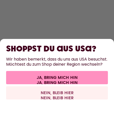
ENTDECKEN
ERFAHRE MEHR
Shoppst du aus USA?
HILFE
Wir haben bemerkt, dass du uns aus USA besuchst.
Möchtest du zum Shop deiner Region wechseln?
KONTAKT
JA, BRING MICH HIN
Cookie-Einstellungen
AGB
Datenschutz
Impressum
Alle Preise sind inklusive Mehrwertsteuer und zzgl. Versandkosten.
©
2026
air up GmbH
Schweiz
NEIN, BLEIB HIER