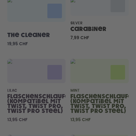
Back to School - Spare bis zu
Design Edition:
25%
createdbygabe × air up®
SILVER
Wie funktioniert's
Carabiner
Hilfe & FAQ
The Cleaner
7,99 CHF
Flaschen vergleichen
19,95 CHF
LILAC
MINT
Flaschenschlaufe
Flaschenschlaufe
(kompatibel mit
(kompatibel mit
Twist, Twist Pro,
Twist, Twist Pro,
Twist Pro Steel)
Twist Pro Steel)
13,95 CHF
13,95 CHF