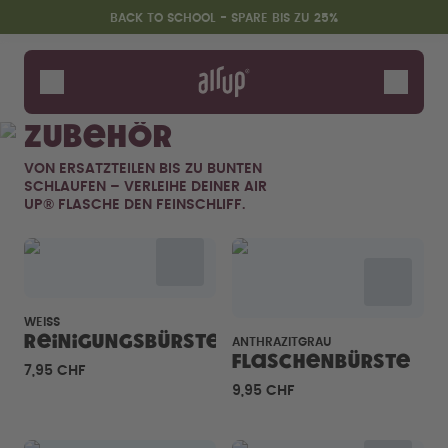
Zum Hauptinhalt springen
Erklärung zur Barrierefreiheit
BACK TO SCHOOL - SPARE BIS ZU 25%
Flaschen
Duft-Pods
Zubehör
Zubehör
VON ERSATZTEILEN BIS ZU BUNTEN
Starter Sets
SCHLAUFEN – VERLEIHE DEINER AIR
Back2School
UP® FLASCHE DEN FEINSCHLIFF.
Gewinnspiel
WEISS
Reinigungsbürste
ANTHRAZITGRAU
Flaschenbürste
7,95 CHF
9,95 CHF