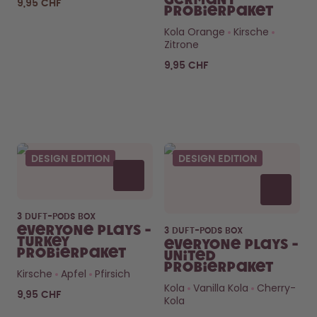
Germany
9,95 CHF
Probierpaket
Kola Orange
Kirsche
Zitrone
9,95 CHF
Neugierig auf
die Pods?
DESIGN EDITION
DESIGN EDITION
Wie lange halten die? Was
steckt drin?
CHECK’S HIER
3 DUFT-PODS BOX
Everyone Plays -
3 DUFT-PODS BOX
Turkey
Everyone Plays -
Probierpaket
United
Probierpaket
Kirsche
Apfel
Pfirsich
Kola
Vanilla Kola
Cherry-
9,95 CHF
Kola