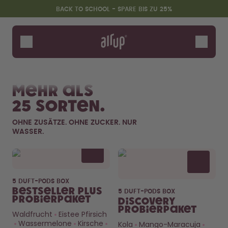
Zum Hauptinhalt springen
Erklärung zur Barrierefreiheit
BACK TO SCHOOL - SPARE BIS ZU 25%
Flaschen
Duft-Pods
Alle Produkte
Neu & Limitiert
Fr
Zubehör
Mehr als
Starter Sets
25 Sorten.
Back2School
Gewinnspiel
OHNE ZUSÄTZE. OHNE ZUCKER. NUR
WASSER.
Flavor details
5 DUFT-PODS BOX
Bestseller Plus
5 DUFT-PODS BOX
Probierpaket
Discovery
Probierpaket
Waldfrucht
Eistee Pfirsich
Wassermelone
Kirsche
Kola
Mango-Maracuja