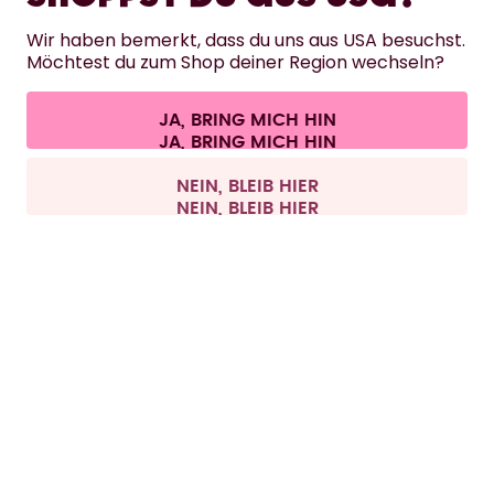
HILFE
Wir haben bemerkt, dass du uns aus USA besuchst.
Möchtest du zum Shop deiner Region wechseln?
KONTAKT
JA, BRING MICH HIN
Cookie-Einstellungen
AGB
Datenschutz
Impressum
Alle Preise sind inklusive Mehrwertsteuer und zzgl. Versandkosten.
©
2026
air up GmbH
Schweiz
NEIN, BLEIB HIER