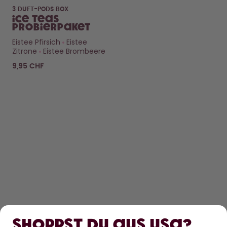
3 DUFT-PODS BOX
Ice Teas
Probierpaket
Eistee Pfirsich
Eistee
Zitrone
Eistee Brombeere
9,95 CHF
ENTDECKEN
ERFAHRE MEHR
Shoppst du aus USA?