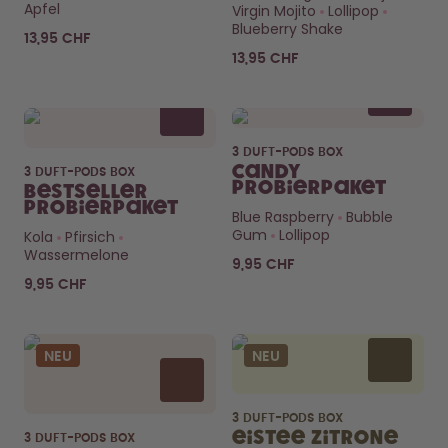
Back to School - Spare bis zu
Design Edition:
Apfel
Virgin Mojito
Lollipop
25%
createdbygabe × air up®
Blueberry Shake
13,95 CHF
13,95 CHF
Wie funktioniert's
Hilfe & FAQ
Flaschen vergleichen
3 DUFT-PODS BOX
Candy
3 DUFT-PODS BOX
Probierpaket
Bestseller
Probierpaket
Blue Raspberry
Bubble
Gum
Lollipop
Kola
Pfirsich
Wassermelone
9,95 CHF
9,95 CHF
NEU
NEU
3 DUFT-PODS BOX
Eistee Zitrone
3 DUFT-PODS BOX