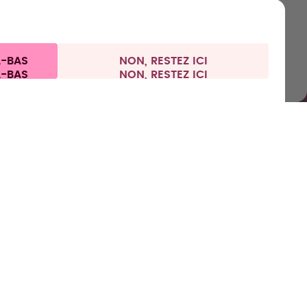
ns aux clients
Politique de confidentialité
Mentions légales
À-BAS
NON, RESTEZ ICI