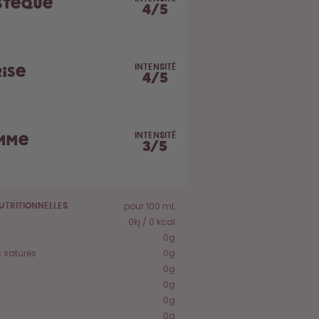
stèque
4
/
5
INTENSITÉ
rise
4
/
5
INTENSITÉ
mme
3
/
5
pour 100 mL
UTRITIONNELLES
0kj / 0 kcal
0g
 saturés
0g
0g
0g
0g
0g