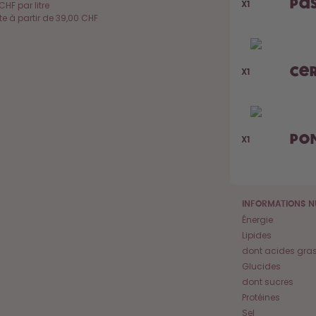
Pa
CHF par litre
X1
rte à partir de 39,00 CHF
Ce
X1
Po
X1
INFORMATIONS N
Énergie
Lipides
dont acides gras
Glucides
dont sucres
Protéines
Sel