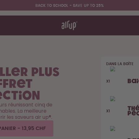
BACK TO SCHOOL - SAVE UP TO 25%
nt ça marche
& FAQ
re les gourdes
DANS LA BOÎTE
Retour à la routine –
ller Plus
Économise jusqu'à 20 %
ffret
Ba
X1
ection
rs réunissant cinq de
Th
ables. La meilleure
X1
Pê
ir les saveurs air up®.
PANIER
-
13,95 CHF