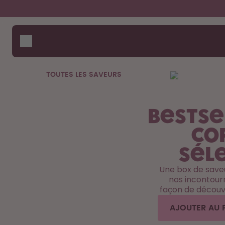
Aller au contenu principal
Déclaration d'accessibilité
Gourdes
Comme
Aide 
Arômes
Compa
Accessoires
TOUTES LES SAVEURS
Starter Sets
Back2School
Bestse
Gewinnspiel
Co
sél
Une box de saveu
nos incontourn
façon de découvr
AJOUTER AU 