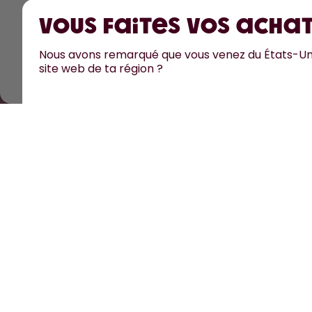
Vous faites vos achat
Nous avons remarqué que vous venez du États-Uni
Tous les prix sont TTC et hors frais de port.
©
2026
air up 
site web de ta région ?