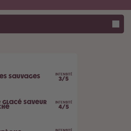
Design Edition:
Dis bonjour au "O"
createdbygabe × air up®
INTENSITÉ
ies Sauvages
3
/
5
é Glacé saveur
INTENSITÉ
che
4
/
5
INTENSITÉ