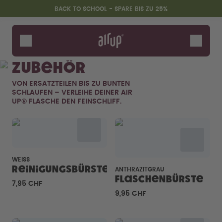
Zum Hauptinhalt springen
Erklärung zur Barrierefreiheit
BACK TO SCHOOL - SPARE BIS ZU 25%
Flaschen
Duft-Pods
Zubehör
Zubehör
VON ERSATZTEILEN BIS ZU BUNTEN
Starter Sets
SCHLAUFEN – VERLEIHE DEINER AIR
Back2School
UP® FLASCHE DEN FEINSCHLIFF.
Gewinnspiel
WEISS
Reinigungsbürste
ANTHRAZITGRAU
Flaschenbürste
7,95 CHF
9,95 CHF