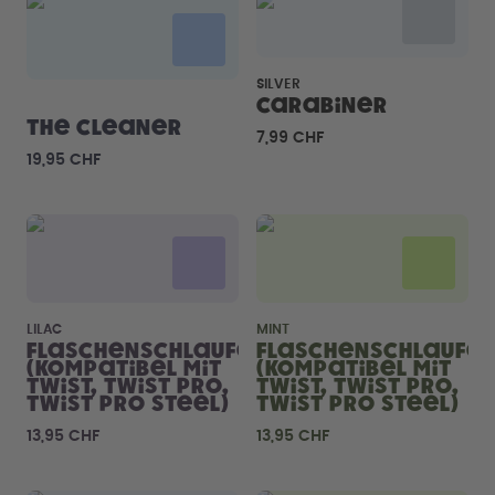
Back to School - Spare bis zu
Design Edition:
25%
createdbygabe × air up®
SILVER
Wie funktioniert's
Carabiner
Hilfe & FAQ
The Cleaner
7,99 CHF
Flaschen vergleichen
19,95 CHF
LILAC
MINT
Flaschenschlaufe
Flaschenschlaufe
(kompatibel mit
(kompatibel mit
Twist, Twist Pro,
Twist, Twist Pro,
Twist Pro Steel)
Twist Pro Steel)
13,95 CHF
13,95 CHF