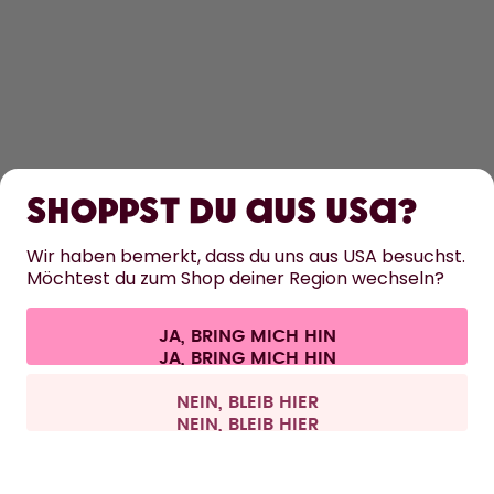
ENTDECKEN
ERFAHRE MEHR
Shoppst du aus USA?
HILFE
Wir haben bemerkt, dass du uns aus USA besuchst.
Möchtest du zum Shop deiner Region wechseln?
KONTAKT
JA, BRING MICH HIN
Cookie-Einstellungen
AGB
Datenschutz
Impressum
Alle Preise sind inklusive Mehrwertsteuer und zzgl. Versandkosten.
©
2026
air up GmbH
Schweiz
NEIN, BLEIB HIER