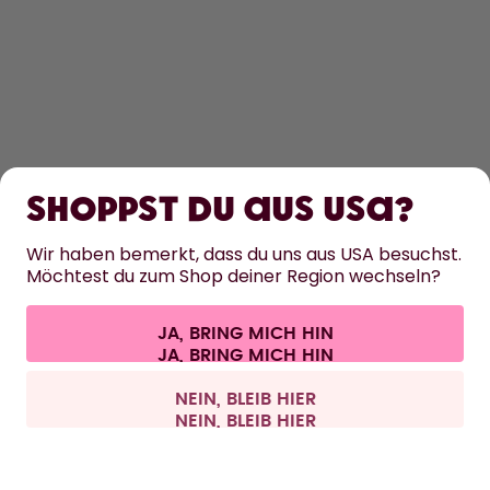
ENTDECKEN
ERFAHRE MEHR
Shoppst du aus USA?
HILFE
Wir haben bemerkt, dass du uns aus USA besuchst.
Möchtest du zum Shop deiner Region wechseln?
KONTAKT
JA, BRING MICH HIN
Cookie-Einstellungen
AGB
Datenschutz
Impressum
Alle Preise sind inklusive Mehrwertsteuer und zzgl. Versandkosten.
©
2026
air up GmbH
Schweiz
NEIN, BLEIB HIER