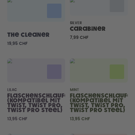
Back to School - Spare bis zu
Design Edition:
25%
createdbygabe × air up®
SILVER
Wie funktioniert's
Carabiner
Hilfe & FAQ
The Cleaner
7,99 CHF
Flaschen vergleichen
19,95 CHF
LILAC
MINT
Flaschenschlaufe
Flaschenschlaufe
(kompatibel mit
(kompatibel mit
Twist, Twist Pro,
Twist, Twist Pro,
Twist Pro Steel)
Twist Pro Steel)
13,95 CHF
13,95 CHF