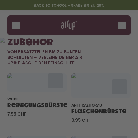
Zum Hauptinhalt springen
Erklärung zur Barrierefreiheit
BACK TO SCHOOL - SPARE BIS ZU 25%
Flaschen
Duft-Pods
Zubehör
Zubehör
VON ERSATZTEILEN BIS ZU BUNTEN
Starter Sets
SCHLAUFEN – VERLEIHE DEINER AIR
Back2School
UP® FLASCHE DEN FEINSCHLIFF.
Gewinnspiel
WEISS
Reinigungsbürste
ANTHRAZITGRAU
Flaschenbürste
7,95 CHF
9,95 CHF