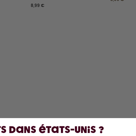
8,99 €
DÉCOUVRIR
EN
Gourdes
À 
Arômes
Co
Accessoires
Sa
Starter Sets
s dans États-Unis ?