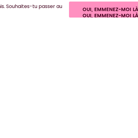
GmbH
Paramètres des cookies
Conditions générales de vente et informatio
s. Souhaites-tu passer au
Se rétracter du contrat
OUI, EMMENEZ-MOI L
France