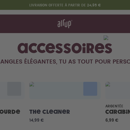
LIVRAISON OFFERTE À PARTIR DE 24,95 €
nt ça marche
& FAQ
heter
re les gourdes
Accessoires
SANGLES ÉLÉGANTES, TU AS TOUT POUR PERSO
Design Edition:
createdbygabe × air up®
ARGENTÉE
Gourde
The Cleaner
Carabi
14,99 €
6,99 €