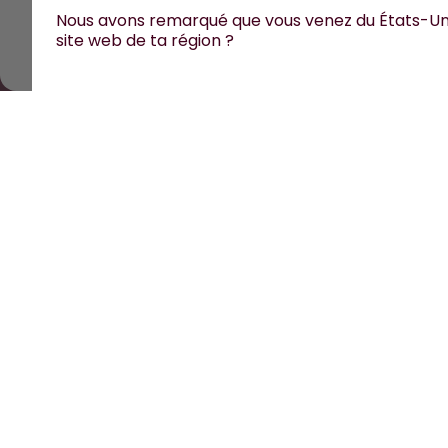
Tous les prix sont TTC et hors frais de port.
©
2026
air up 
Nous avons remarqué que vous venez du États-Uni
site web de ta région ?