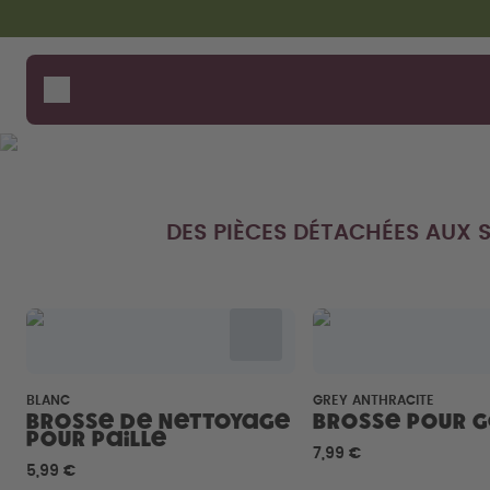
Aller au contenu principal
Déclaration d'accessibilité
Gourdes
Comme
Aide 
Arômes
Où ac
Accessoires
Compa
Starter Sets
DES PIÈCES DÉTACHÉES AUX 
BLANC
GREY ANTHRACITE
Brosse de nettoyage
Brosse pour 
pour paille
7,99 €
5,99 €