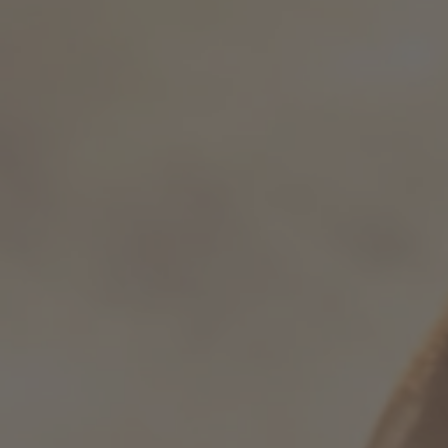
Comment ça marche
Aide & FAQ
Où acheter
Compare les gourdes