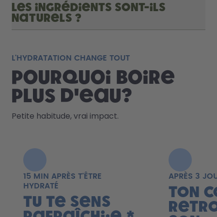
Les ingrédients sont-ils
naturels ?
L'HYDRATATION CHANGE TOUT
Pourquoi boire
plus d'eau?
Petite habitude, vrai impact.
15 MIN APRÈS T'ÊTRE
APRÈS 3 JO
HYDRATÉ
Ton c
Tu te sens
retr
rafraîchi·e.*