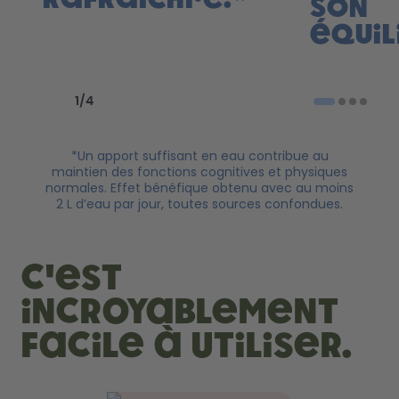
son
équil
Previous slide
Next slide
1
/
4
*Un apport suffisant en eau contribue au
maintien des fonctions cognitives et physiques
normales. Effet bénéfique obtenu avec au moins
2 L d’eau par jour, toutes sources confondues.
c'est
incroyablement
facile à utiliser.