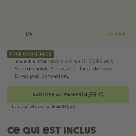
Comment ça marche
Aide & FAQ
Où acheter
Compare les gourdes
Previous slide
Next slide
1
/
4
POUR COMMENCER
★★★★★ TrustScore 4.4 sur 5 | 33,918 avis
Sans artificiels. Sans sucre. Juste de l'eau.
Buvez plus. Sans effort.
14,99 €
AJOUTER AU PANIER
Livraison offerte à partir de 24,95 €
Ce qui est inclus