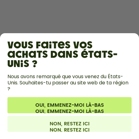
DÉCOUVRIR
Vous faites vos
EN SAVOIR PLUS
achats dans États-
Unis ?
AIDE
Nous avons remarqué que vous venez du États-
Unis. Souhaites-tu passer au site web de ta région
NOUS CONTACTER
?
Paramètres des cookies
Conditions générales de vente et informations aux clients
Politique de confidentialité
Mentions légales
OUI, EMMENEZ-MOI LÀ-BAS
Se rétracter du contrat
Tous les prix sont TTC et hors frais de port.
©
2026
air up GmbH
France
NON, RESTEZ ICI