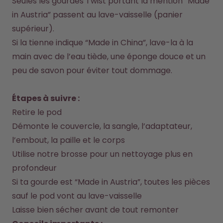
Seules les gourdes Twist portant la mention “Made 
in Austria” passent au lave-vaisselle (panier 
Comment ça marche
Aide & FAQ
supérieur).

Où acheter
Si la tienne indique “Made in China”, lave-la à la 
Compare les gourdes
main avec de l’eau tiède, une éponge douce et un 
peu de savon pour éviter tout dommage.

Étapes à suivre :
Retire le pod
Démonte le couvercle, la sangle, l’adaptateur, 
l’embout, la paille et le corps
Utilise notre brosse pour un nettoyage plus en 
profondeur
Si ta gourde est “Made in Austria”, toutes les pièces 
sauf le pod vont au lave-vaisselle
Laisse bien sécher avant de tout remonter