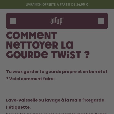
Aller au contenu principal
Déclaration d'accessibilité
LIVRAISON OFFERTE À PARTIR DE 24,95 €
Gourdes
Arômes
Comment
Accessoires
nettoyer la
Starter Sets
gourde Twist ?
Tu veux garder ta gourde propre et en bon état 
? Voici comment faire : 
Design Edition:
Dis bonjour au "O"
Lave-vaisselle ou lavage à la main ? Regarde 
createdbygabe × air up®
l’étiquette.