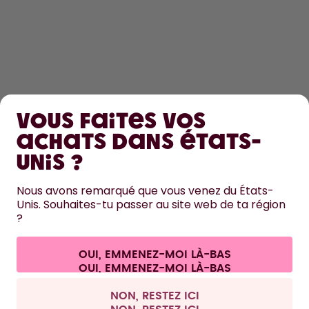
DÉCOUVRIR
Vous faites vos
EN SAVOIR PLUS
achats dans États-
Unis ?
AIDE
Nous avons remarqué que vous venez du États-
Unis. Souhaites-tu passer au site web de ta région
NOUS CONTACTER
?
Paramètres des cookies
Conditions générales de vente et informations aux clients
Politique de confidentialité
Mentions légales
OUI, EMMENEZ-MOI LÀ-BAS
Se rétracter du contrat
Tous les prix sont TTC et hors frais de port.
©
2026
air up GmbH
France
NON, RESTEZ ICI