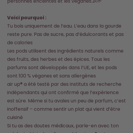
personnes enceintes et les véganes.👶🌱

Comment ça marche
Aide & FAQ
Voici pourquoi :
Où acheter
Tu bois uniquement de l’eau. L’eau dans la gourde 
Compare les gourdes
reste pure. Pas de sucre, pas d’édulcorants et pas 
de calories
Les pods utilisent des ingrédients naturels comme 
des fruits, des herbes et des épices. Tous les 
parfums sont développés dans l’UE, et les pods 
sont 100 % véganes et sans allergènes
air up® a été testé par des instituts de recherche 
indépendants qui ont confirmé que l’expérience 
est sûre. Même si tu avales un peu de parfum, c’est 
inoffensif – comme sentir un plat qui vient d’être 
cuisiné
Si tu as des doutes médicaux, parle-en avec ton 