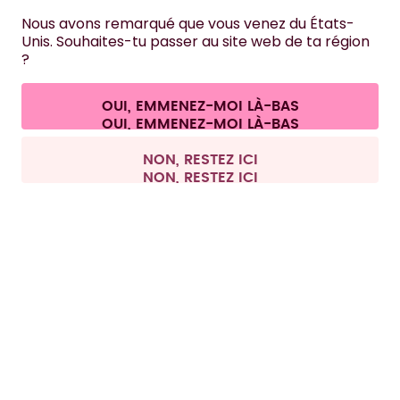
Nous avons remarqué que vous venez du États-
Unis. Souhaites-tu passer au site web de ta région
NOUS CONTACTER
?
Paramètres des cookies
Conditions générales de vente et informations aux clients
Politique de confidentialité
Mentions légales
OUI, EMMENEZ-MOI LÀ-BAS
Se rétracter du contrat
Tous les prix sont TTC et hors frais de port.
©
2026
air up GmbH
France
NON, RESTEZ ICI