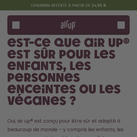
Aller au contenu principal
Déclaration d'accessibilité
LIVRAISON OFFERTE À PARTIR DE 24,95 €
Gourdes
Arômes
Est-ce que air up®
Accessoires
est sûr pour les
Starter Sets
enfants, les
personnes
enceintes ou les
véganes ?
Design Edition:
Dis bonjour au "O"
Oui, air up® est conçu pour être sûr et adapté à 
createdbygabe × air up®
beaucoup de monde – y compris les enfants, les 