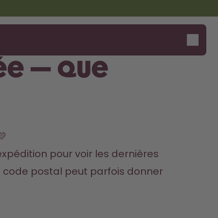
ée — que
Dis bonjour au "O"
💛
expédition pour voir les dernières 
on code postal peut parfois donner 