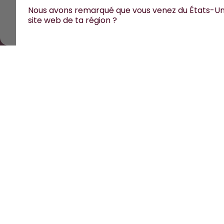
Tous les prix sont TTC et hors frais de port.
©
2026
air up 
Nous avons remarqué que vous venez du États-Uni
site web de ta région ?