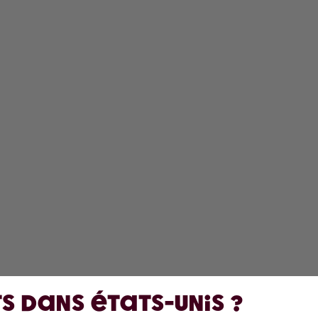
DÉCOUVRIR
EN
Gourdes
À 
Arômes
Co
Accessoires
Sa
Starter Sets
s dans États-Unis ?