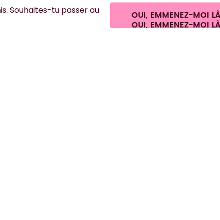
GmbH
Paramètres des cookies
Conditions générales de vente et informatio
s. Souhaites-tu passer au
Se rétracter du contrat
OUI, EMMENEZ-MOI L
France