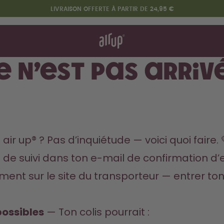
LIVRAISON OFFERTE À PARTIR DE 24,95 €
nt ça marche
& FAQ
heter
 n’est pas arriv
re les gourdes
Design Edition:
createdbygabe × air up®
air up® ? Pas d’inquiétude — voici quoi faire. 
ien de suivi dans ton e-mail de confirmation d’
tement sur le site du transporteur — entrer t
 possibles
 — Ton colis pourrait :