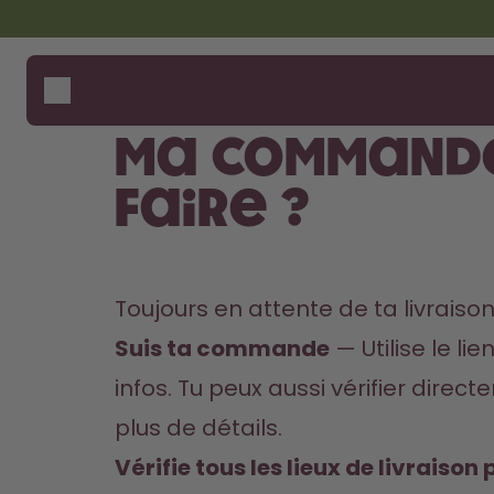
Aller au contenu principal
Déclaration d'accessibilité
Gourdes
Comme
Aide 
Arômes
Où ac
Ma commande
Accessoires
Compa
Starter Sets
faire ?
Toujours en attente de ta livraison 
Suis ta commande
 — Utilise le l
infos. Tu peux aussi vérifier direc
plus de détails.
Vérifie tous les lieux de livraison