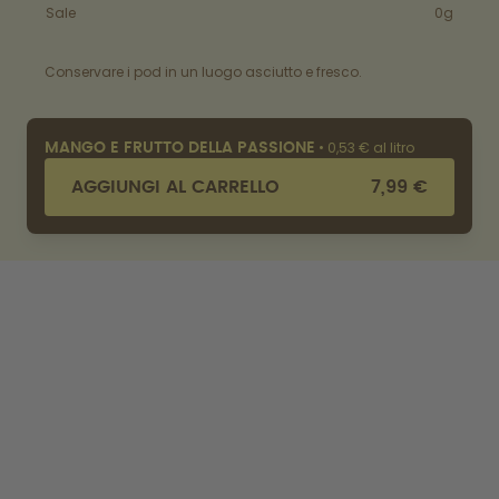
Sale
0g
Conservare i pod in un luogo asciutto e fresco.
•
0,53 € al litro
MANGO E FRUTTO DELLA PASSIONE
AGGIUNGI AL CARRELLO
7,99 €
OTTIENI