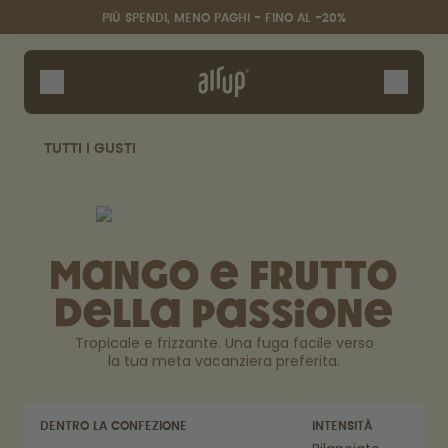
Salta al contenuto principale
Dichiarazione di Accessibilità
PIÙ SPENDI, MENO PAGHI - FINO AL -20%
Borracce
Pod
Accessori
TUTTI I GUSTI
Starter Sets
Mango e Frutto
della Passione
Tropicale e frizzante. Una fuga facile verso
la tua meta vacanziera preferita.
Design Edition:
Saluta la "O"
createdbygabe × air up®
DENTRO LA CONFEZIONE
INTENSITÀ