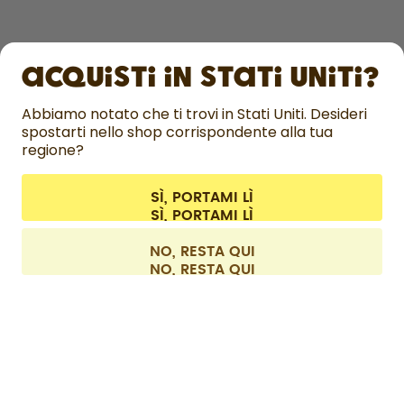
SCOPRI DI PIÙ
Acquisti in Stati Uniti?
ASSISTENZA
Abbiamo notato che ti trovi in Stati Uniti. Desideri
spostarti nello shop corrispondente alla tua
CONTATTI
regione?
Impostazioni dei cookie
Termini e condizioni
Informativa sulla privacy
Informazioni legali
Recedere dal contratto
SÌ, PORTAMI LÌ
Tutti i prezzi sono comprensivi di tasse ed escludono i costi di
spedizione.
©
2026
air up GmbH
Italia
NO, RESTA QUI