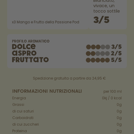
Bilanciato,
vivace, un
Come funziona
tocco sottile
Assistenza & FAQ
3
/
5
Dove acquistare
x
3
Mango e Frutto della Passione Pod
Confronta le borracce
PROFILO AROMATICO
Dolce
3
/
5
Aspro
2
/
5
Fruttato
5
/
5
Spedizione gratuita a partire da 24,95 €
INFORMAZIONI NUTRIZIONALI
per 100 ml
Energia
0kj / 0 kcal
Grassi
0g
di cui saturi
0g
Carboidrati
0g
di cui zuccheri
0g
Proteina
0g