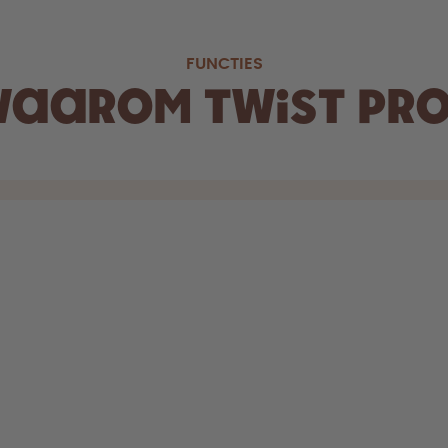
FUNCTIES
aarom Twist Pr
in
pent eenvoudig
nt drinken en
 zonder iets te