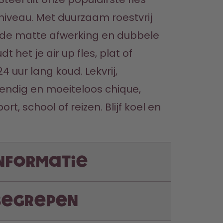
iveau. Met duurzaam roestvrij 
jnde matte afwerking en dubbele 
 het je air up fles, plat of 
4 uur lang koud. Lekvrij, 
ndig en moeiteloos chique, 
t, school of reizen. Blijf koel en 
nformatie
nbegrepen