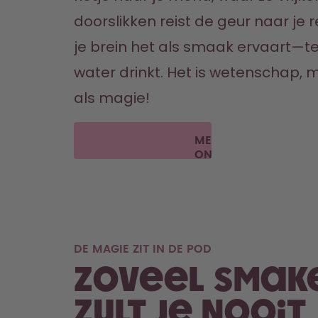
doorslikken reist de geur naar je 
je brein het als smaak ervaart—ter
water drinkt. Het is wetenschap, m
als magie!
MEER
ONTDEKKEN
DE MAGIE ZIT IN DE POD
Zoveel smake
zult je nooit