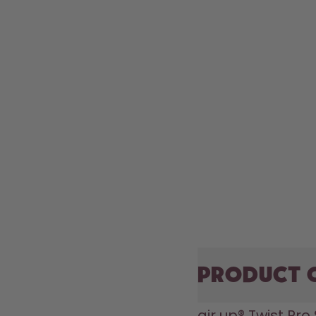
Product 
air up® Twist Pro 