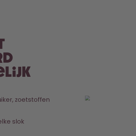
t
rd
lijk
er, zoetstoffen 
ke slok 