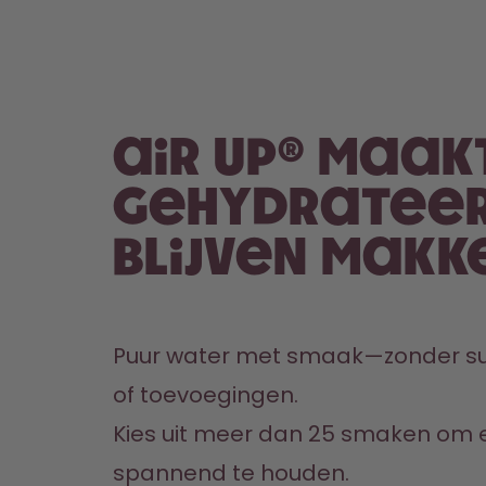
air up® maak
gehydratee
blijven makke
Puur water met smaak—zonder suik
of toevoegingen. 
Kies uit meer dan 25 smaken om el
spannend te houden.