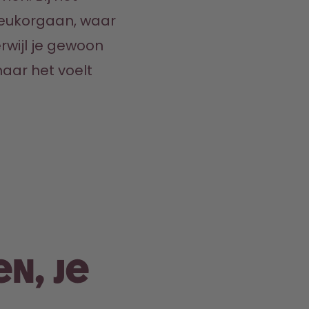
reukorgaan, waar 
wijl je gewoon 
aar het voelt 
n, je