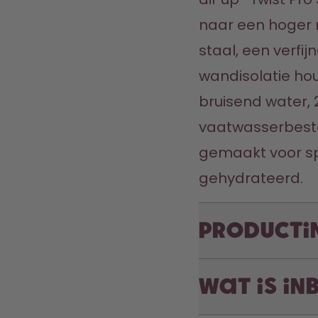
naar een hoger n
staal, een verfi
wandisolatie houdt
bruisend water, 2
vaatwasserbeste
gemaakt voor spor
gehydrateerd.
Producti
Wat is i