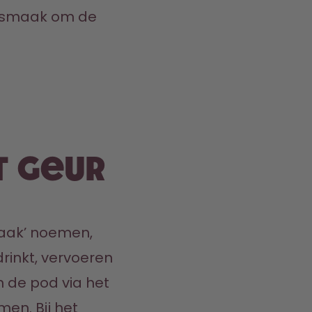
r smaak om de 
t geur
aak’ noemen, 
drinkt, vervoeren 
 de pod via het 
en. Bij het 