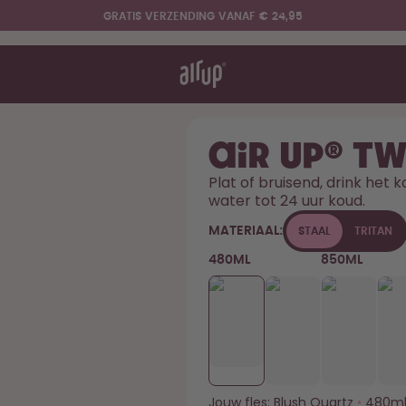
GRATIS VERZENDING VANAF € 24,95
et werkt
rt & FAQ
ijk de flessen
air up® Tw
Plat of bruisend, drink het 
water tot 24 uur koud. 
Zeg hallo tegen de "O"
MATERIAAL:
STAAL
TRITAN
480ML
850ML
Jouw fles:
Blush Quartz
•
480m