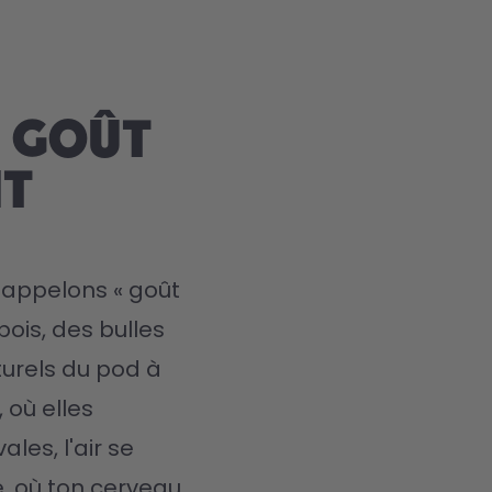
e goût
at
appelons « goût 
bois, des bulles 
urels du pod à 
 où elles 
es, l'air se 
, où ton cerveau 