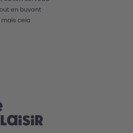
out en buvant 
 mais cela 
e
laisir