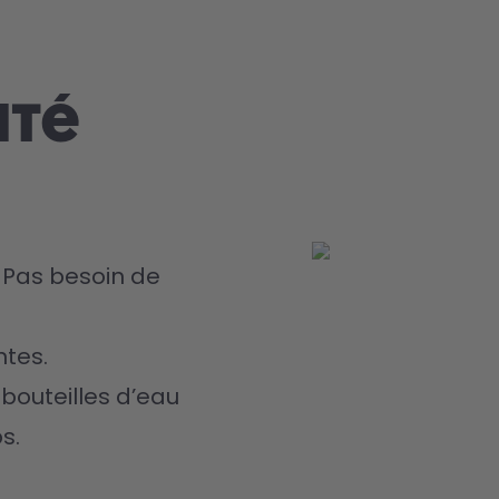
até
 Pas besoin de 
ntes.
outeilles d’eau 
s.