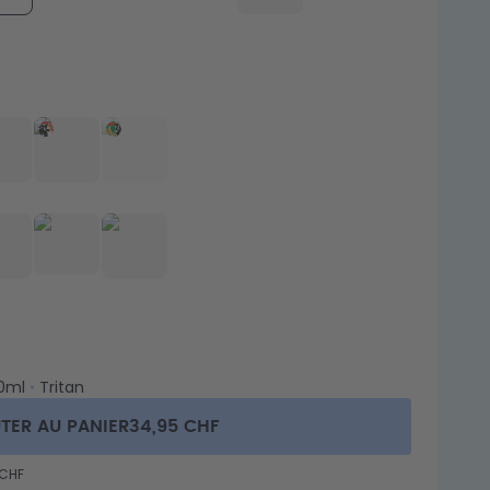
0ml
•
Tritan
TER AU PANIER
34,95 CHF
 CHF