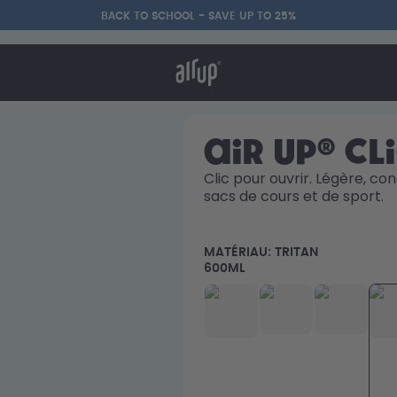
BACK TO SCHOOL - SAVE UP TO 25%
nt ça marche
& FAQ
re les gourdes
air up® Cl
Clic pour ouvrir. Légère, con
sacs de cours et de sport. 
Retour à la routine –
Économise jusqu'à 20 %
MATÉRIAU:
TRITAN
600ML