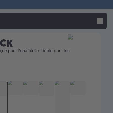
ick
çue pour l'eau plate. Idéale pour les 
Design Edition:
Dis bonjour au "O"
createdbygabe × air up®