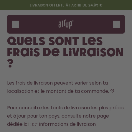
Aller au contenu principal
Déclaration d'accessibilité
LIVRAISON OFFERTE À PARTIR DE 24,95 €
Gourdes
Arômes
Quels sont les
Accessoires
frais de livraison
Starter Sets
?
Les frais de livraison peuvent varier selon ta 
localisation et le montant de ta commande. 💛

Pour connaître les tarifs de livraison les plus précis 
Design Edition:
Dis bonjour au "O"
et à jour pour ton pays, consulte notre page 
createdbygabe × air up®
dédiée ici : 👉 
Informations de livraison