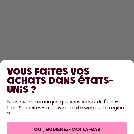
DÉCOUVRIR
Vous faites vos
EN SAVOIR PLUS
achats dans États-
Unis ?
AIDE
Nous avons remarqué que vous venez du États-
Unis. Souhaites-tu passer au site web de ta région
NOUS CONTACTER
?
Paramètres des cookies
Conditions générales de vente et informations aux clients
Politique de confidentialité
Mentions légales
OUI, EMMENEZ-MOI LÀ-BAS
Se rétracter du contrat