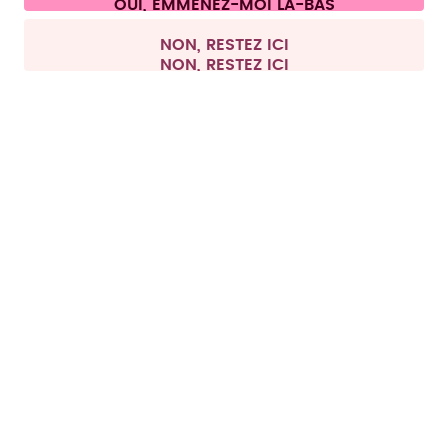
Tous les prix sont TTC et hors frais de port.
©
2026
air up GmbH
France
NON, RESTEZ ICI