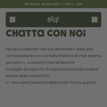
Salta al contenuto principale
Dichiarazione di Accessibilità
PIÙ SPENDI, MENO PAGHI - FINO AL -20%
Borracce
Pod
Chatta con noi
Accessori
Starter Sets
Hai un problema? Hai una domanda? Inizia una 
conversazione con noi nella finestra di chat aperta 
qui sotto↘️ , e saremo felici di aiutarti!
Consiglio da esperto: la risposta potrebbe essere 
anche nelle nostre 
FAQ
👉 Non vedi il pulsante della chat? 
Prova questo!
Design Edition:
Saluta la "O"
createdbygabe × air up®