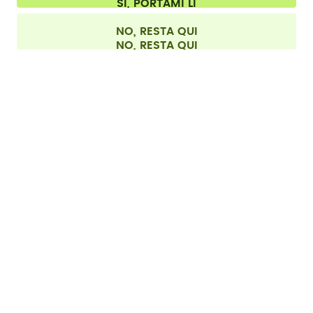
spedizione.
©
2026
air up GmbH
Italia
NO, RESTA QUI