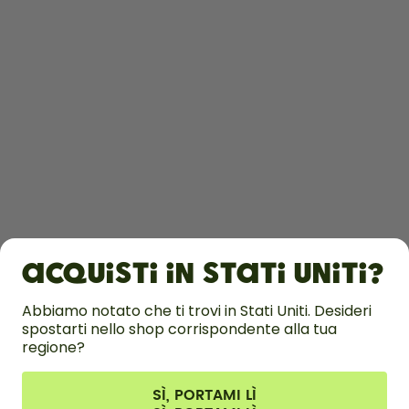
OTTIENI
SCOPRI DI PIÙ
Acquisti in Stati Uniti?
ASSISTENZA
Abbiamo notato che ti trovi in Stati Uniti. Desideri
spostarti nello shop corrispondente alla tua
CONTATTI
regione?
Impostazioni dei cookie
Termini e condizioni
Informativa sulla privacy
Informazioni legali
Recedere dal contratto
SÌ, PORTAMI LÌ
Tutti i prezzi sono comprensivi di tasse ed escludono i costi di