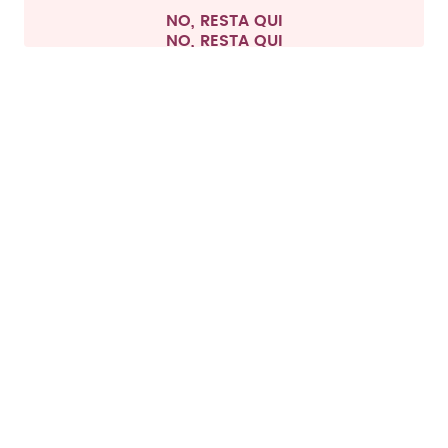
©
2026
air up GmbH
Italia
NO, RESTA QUI