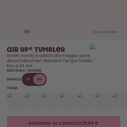
Come funziona
Assistenza & FAQ
Dove acquistare
Confronta le borracce
Previous slide
Next slide
1
/
6
air up® Tumbler
Sottile, trendy e adatta alla maggior parte 
dei portabicchieri. Mantiene l’acqua fredda 
fino a 24 ore. 
MATERIALE:
ACCIAIO
MANICO:
SÌ
NO
700ML
AGGIUNGI AL CARRELLO
29,99 €