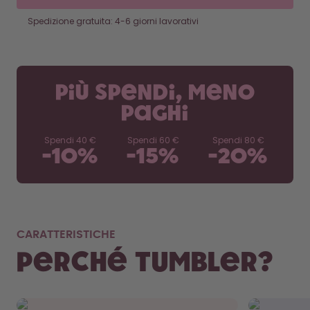
Spedizione gratuita: 4-6 giorni lavorativi
Più spendi, meno
paghi
Spendi
40 €
Spendi
60 €
Spendi
80 €
-
10
%
-
15
%
-
20
%
Chi
ten
sta
fuo
Perfettamente
CARATTERISTICHE
adattabile.
Rimuovi l
Perché Tumbler?
coperchio
Dalla tua borsa al portabicchieri
borsa. N
dell'auto, il Tumbler sta bene ovunque.
spreco.