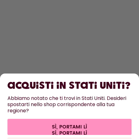
OTTIENI
SCOPRI DI PIÙ
Acquisti in Stati Uniti?
ASSISTENZA
Abbiamo notato che ti trovi in Stati Uniti. Desideri
spostarti nello shop corrispondente alla tua
CONTATTI
regione?
Impostazioni dei cookie
Termini e condizioni
Informativa sulla privacy
Informazioni legali
Recedere dal contratto
SÌ, PORTAMI LÌ
Tutti i prezzi sono comprensivi di tasse ed escludono i costi di
spedizione.