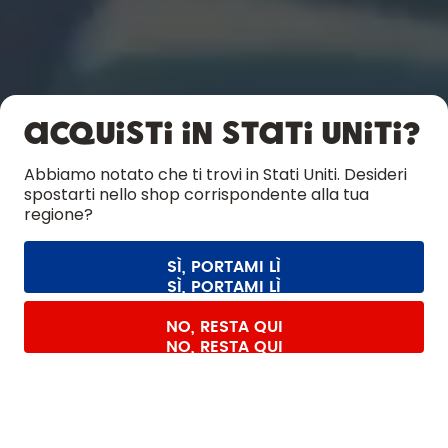
OTTIENI
SCOPRI DI PIÙ
Acquisti in Stati Uniti?
ASSISTENZA
Abbiamo notato che ti trovi in Stati Uniti. Desideri
spostarti nello shop corrispondente alla tua
CONTATTI
regione?
Impostazioni dei cookie
Termini e condizioni
Informativa sulla privacy
Informazioni legali
Recedere dal contratto
SÌ, PORTAMI LÌ
Tutti i prezzi sono comprensivi di tasse ed escludono i costi di
spedizione.
©
2026
air up GmbH
Italia
SCOPRI LA COLLEZIONE
NO, RESTA QUI