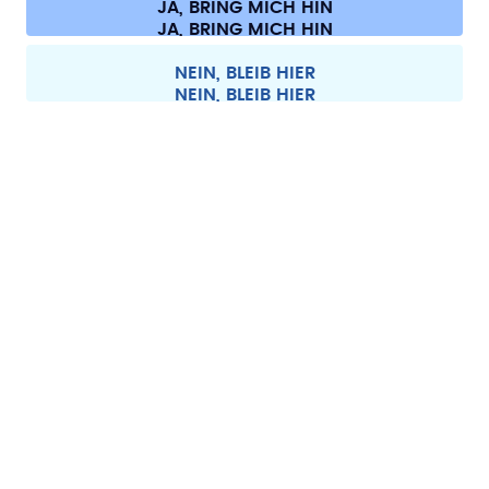
JA, BRING MICH HIN
Cookie-Einstellungen
AGB
Datenschutz
Impressum
Alle Preise sind inklusive Mehrwertsteuer und zzgl. Versandkosten.
©
2026
air up GmbH
Schweiz
NEIN, BLEIB HIER