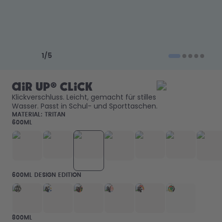
Back to School - Spare bis zu
Design Edition:
25%
createdbygabe × air up®
Wie funktioniert's
Previous slide
Next slide
Hilfe & FAQ
1
/
5
Flaschen vergleichen
air up® Click
Klickverschluss. Leicht, gemacht für stilles 
Wasser. Passt in Schul- und Sporttaschen. 
MATERIAL:
TRITAN
600ML
600ML DESIGN EDITION
800ML