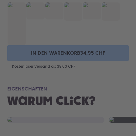
IN DEN WARENKORB
34,95 CHF
Kostenloser Versand ab 39,00 CHF
Pas
EIGENSCHAFTEN
Warum Click?
Ob Tasch
Auto: Die
transport
Klicken zum