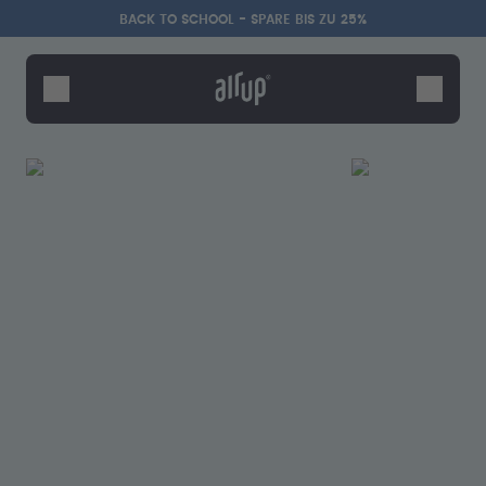
Zum Hauptinhalt springen
Erklärung zur Barrierefreiheit
BACK TO SCHOOL - SPARE BIS ZU 25%
Flaschen
Duft-Pods
Zubehör
Starter Sets
Back2School
Gewinnspiel