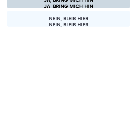
JA, BRING MICH HIN
Cookie-Einstellungen
AGB
Datenschutz
Impressum
Alle Preise sind inklusive Mehrwertsteuer und zzgl. Versandkosten.
©
2026
air up GmbH
Schweiz
NEIN, BLEIB HIER