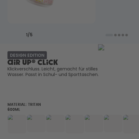
Back to School - Spare bis zu
Design Edition:
25%
createdbygabe × air up®
Wie funktioniert's
Previous slide
Next slide
Hilfe & FAQ
1
/
5
Flaschen vergleichen
DESIGN EDITION
air up® Click
Klickverschluss. Leicht, gemacht für stilles 
Wasser. Passt in Schul- und Sporttaschen. 
MATERIAL:
TRITAN
600ML