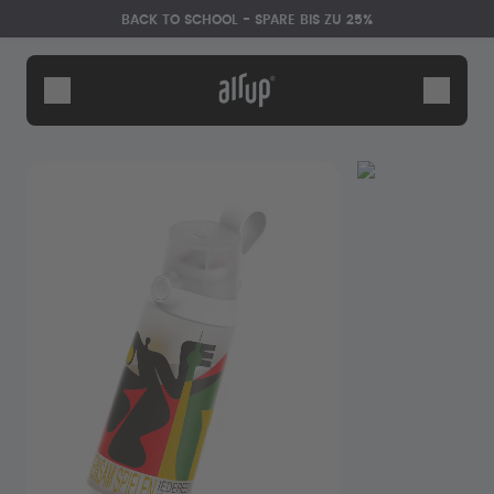
Zum Hauptinhalt springen
Erklärung zur Barrierefreiheit
BACK TO SCHOOL - SPARE BIS ZU 25%
Flaschen
Duft-Pods
Zubehör
Starter Sets
Back2School
Gewinnspiel