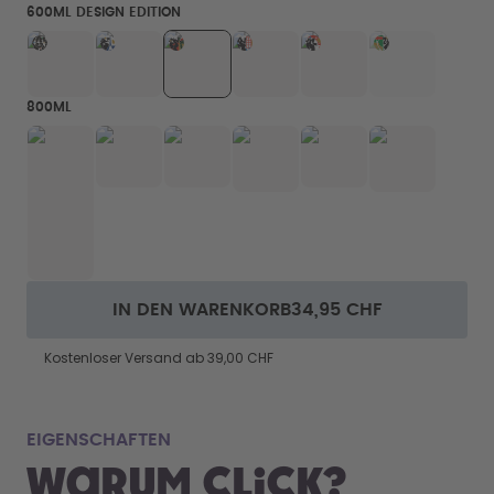
600ML DESIGN EDITION
800ML
IN DEN WARENKORB
34,95 CHF
Kostenloser Versand ab 39,00 CHF
Pas
EIGENSCHAFTEN
Warum Click?
Ob Tasch